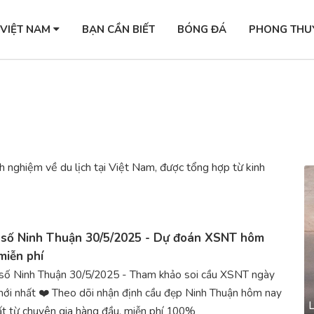
 VIỆT NAM
BẠN CẦN BIẾT
BÓNG ĐÁ
PHONG THU
h nghiệm về du lịch tại Việt Nam, được tổng hợp từ kinh
ổ số Ninh Thuận 30/5/2025 - Dự đoán XSNT hôm
iễn phí
số Ninh Thuận 30/5/2025 - Tham khảo soi cầu XSNT ngày
mới nhất ❤️ Theo dõi nhận định cầu đẹp Ninh Thuận hôm nay
L
ất từ chuyên gia hàng đầu, miễn phí 100%