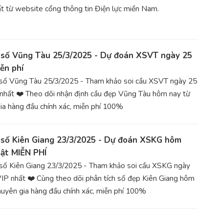
hất từ website cổng thông tin Điện lực miền Nam.
ổ số Vũng Tàu 25/3/2025 - Dự đoán XSVT ngày 25
̃n phí
số Vũng Tàu 25/3/2025 - Tham khảo soi cầu XSVT ngày 25
nhất ❤️ Theo dõi nhận định cầu đẹp Vũng Tàu hôm nay từ
gia hàng đầu chính xác, miễn phí 100%
ổ số Kiên Giang 23/3/2025 - Dự đoán XSKG hôm
hật MIỄN PHÍ
số Kiên Giang 23/3/2025 - Tham khảo soi cầu XSKG ngày
IP nhất ❤️ Cùng theo dõi phân tích số đẹp Kiên Giang hôm
chuyên gia hàng đầu chính xác, miễn phí 100%