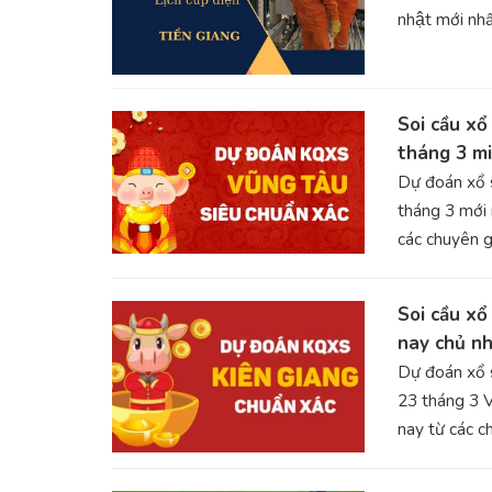
nhật mới n
Soi cầu x
tháng 3 miê
Dự đoán xổ 
tháng 3 mới 
các chuyên 
Soi cầu x
nay chủ n
Dự đoán xổ 
23 tháng 3 V
nay từ các 