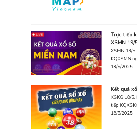
Trực tiế
XSMN 19/
XSMN 19/5. 
KQXSMN ngày
19/5/2025.
Kết quả xổ
XSKG 18/5. 
tiếp KQXSKG
18/5/2025.