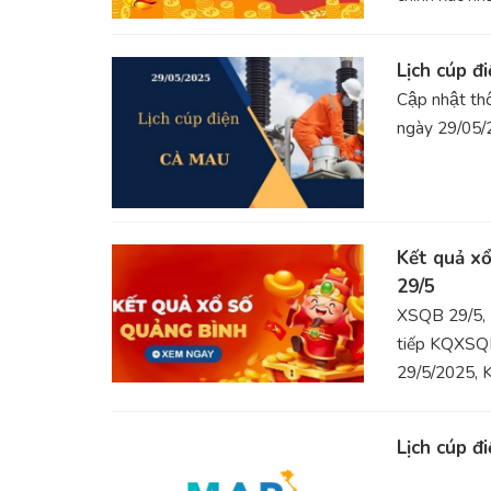
Lịch cúp 
Cập nhật th
ngày 29/05/2
Kết quả x
29/5
XSQB 29/5, 
tiếp KQXSQB
29/5/2025, 
Lịch cúp đ