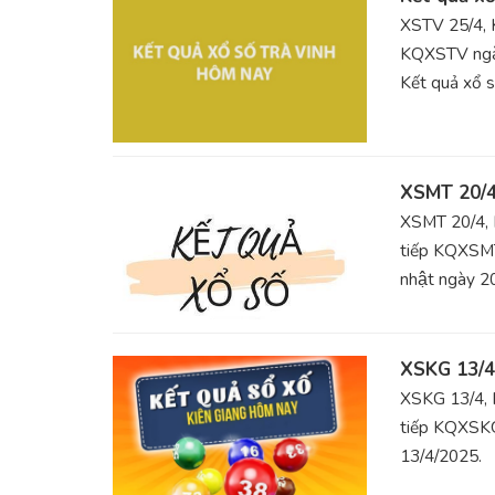
XSTV 25/4, 
KQXSTV ngày
Kết quả xổ s
XSMT 20/4
XSMT 20/4, K
tiếp KQXSMT
nhật ngày 2
XSKG 13/4 
XSKG 13/4, 
tiếp KQXSKG
13/4/2025.