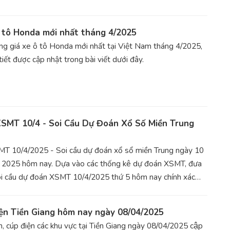
 tô Honda mới nhất tháng 4/2025
ảng giá xe ô tô Honda mới nhất tại Việt Nam tháng 4/2025,
tiết được cập nhật trong bài viết dưới đây.
MT 10/4 - Soi Cầu Dự Đoán Xổ Số Miền Trung
 10/4/2025 - Soi cầu dự đoán xổ sổ miền Trung ngày 10
m 2025 hôm nay. Dựa vào các thống kê dự đoán XSMT, đưa
oi cầu dự đoán XSMT 10/4/2025 thứ 5 hôm nay chính xác
iện Tiền Giang hôm nay ngày 08/04/2025
n, cúp điện các khu vực tại Tiền Giang ngày 08/04/2025 cập