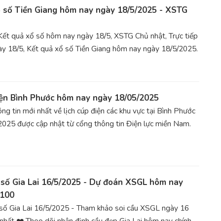
ổ số Tiền Giang hôm nay ngày 18/5/2025 - XSTG
ết quả xổ số hôm nay ngày 18/5, XSTG Chủ nhật, Trực tiếp
 18/5, Kết quả xổ số Tiền Giang hôm nay ngày 18/5/2025.
iện Bình Phước hôm nay ngày 18/05/2025
ông tin mới nhất về lịch cúp điện các khu vực tại Bình Phước
025 được cập nhật từ cổng thông tin Điện lực miền Nam.
 số Gia Lai 16/5/2025 - Dự đoán XSGL hôm nay
 100
số Gia Lai 16/5/2025 - Tham khảo soi cầu XSGL ngày 16
nhất ❤️ Theo dõi nhận định cầu đẹp Gia Lai hôm nay chính