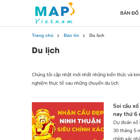
BẢN ĐỒ
Trang chủ
Bản tin
Du lịch
Du lịch
Chúng tôi cập nhật mới nhất những kiến thức và kin
nghiệm thực tế sau những chuyến du lịch.
Soi cầu x
nay thứ 6 m
Dự đoán xổ 
30 tháng 5 
chính xác nh