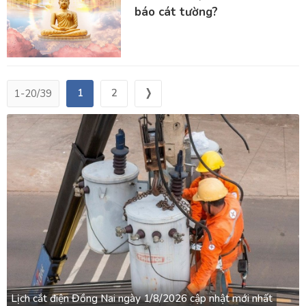
báo cát tường?
1
2
❭
1-20/39
Lịch cắt điện Đồng Nai ngày 1/8/2026 cập nhật mới nhất