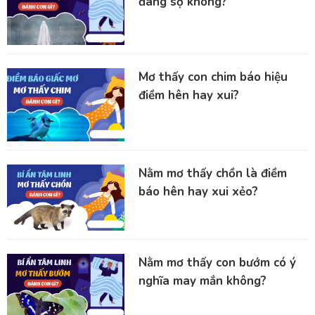
đáng sợ không?
Mơ thấy con chim báo hiệu
điềm hên hay xui?
Nằm mơ thấy chồn là điềm
báo hên hay xui xẻo?
Nằm mơ thấy con bướm có ý
nghĩa may mắn không?