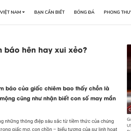
 VIỆT NAM
BẠN CẦN BIẾT
BÓNG ĐÁ
PHONG THU
 báo hên hay xui xẻo?
m báo của giấc chiêm bao thấy chồn là
ải mộng cũng như nhận biết con số may mắn
G
Gi
ng những thông điệp sâu sắc từ tiềm thức của chúng
US
trong giấc mơ, con chồn – biểu tượng của sự linh hoạt