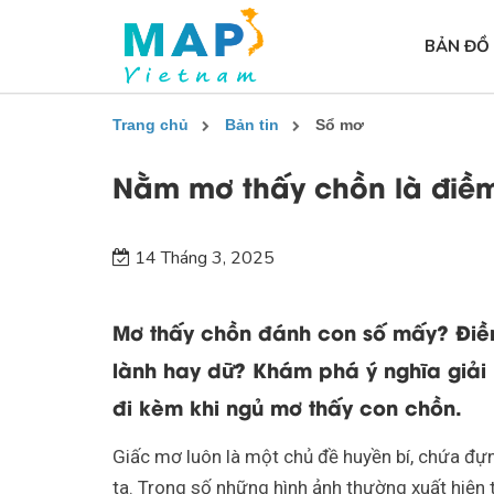
BẢN ĐỒ
Trang chủ
Bản tin
Sổ mơ
Nằm mơ thấy chồn là điềm
14 Tháng 3, 2025
Mơ thấy chồn đánh con số mấy? Điề
lành hay dữ? Khám phá ý nghĩa gi
đi kèm khi ngủ mơ thấy con chồn.
Giấc mơ luôn là một chủ đề huyền bí, chứa đự
ta. Trong số những hình ảnh thường xuất hiện 