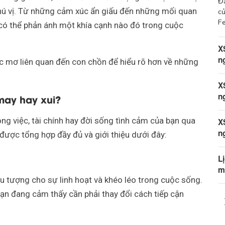
Đà
thú vị. Từ những cảm xúc ẩn giấu đến những mối quan
củ
Fe
ó thể phản ánh một khía cạnh nào đó trong cuộc
X
n
c mơ liên quan đến con chồn để hiểu rõ hơn về những
X
n
may hay xui?
ông việc, tài chính hay đời sống tình cảm của bạn qua
X
n
ược tổng hợp đầy đủ và giới thiệu dưới đây:
L
m
 tượng cho sự linh hoạt và khéo léo trong cuộc sống.
ạn đang cảm thấy cần phải thay đổi cách tiếp cận