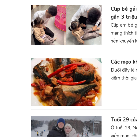
Clip bé gái
gần 3 triệ
Clip em bé g
mạng thích t
nên khuyến k
Các mẹo k
Dưới đây là 
kiệm thời gi
Tuổi 29 c
Ở tuổi 29, 
viên mãn, cô