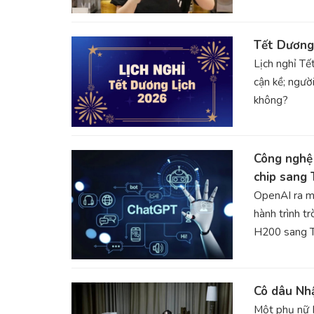
Tết Dương 
Lịch nghỉ Tế
cận kề; ngườ
không?
Công nghệ 
chip sang
OpenAI ra mắ
hành trình t
H200 sang T
Cô dâu Nhậ
Một phụ nữ N