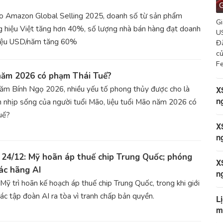
G
o Amazon Global Selling 2025, doanh số từ sản phẩm
Gi
 hiệu Việt tăng hơn 40%, số lượng nhà bán hàng đạt doanh
US
triệu USD/năm tăng 60%
Đà
củ
Fe
năm 2026 có phạm Thái Tuế?
ăm Bính Ngọ 2026, nhiều yếu tố phong thủy được cho là
X
n
 nhịp sống của người tuổi Mão, liệu tuổi Mão năm 2026 có
uế?
X
n
24/12: Mỹ hoãn áp thuế chip Trung Quốc; phóng
X
các hãng AI
n
Mỹ trì hoãn kế hoạch áp thuế chip Trung Quốc, trong khi giới
các tập đoàn AI ra tòa vì tranh chấp bản quyền.
L
m