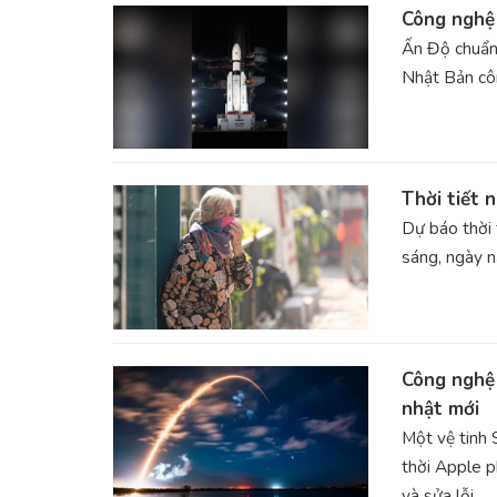
Công nghệ 
Ấn Độ chuẩn 
Nhật Bản côn
Thời tiết 
Dự báo thời 
sáng, ngày n
Công nghệ 
nhật mới
Một vệ tinh 
thời Apple p
và sửa lỗi.