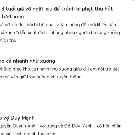
 3 tuổi giả vờ ngất xỉu để tránh bị phạt thu hút
u lượt xem
iả vờ xỉu để khỏi bị bố phạt vì làm hỏng đồ chơi khiến dân
hú khen "diễn xuất đỉnh", nhưng nhiều người cho rằng không
hích trẻ.
ho cá nhanh nhừ xương
những mẹo kho cá nhanh nhừ xương giúp chị em nội trợ tiết
an mà vẫn giữ trọn hương vị truyền thống.
ủa vợ Duy Mạnh
Nguyễn Quỳnh Anh - vợ trung vệ Đỗ Duy Mạnh - có hôn nhân
ng việc kinh doanh thuận lợi.