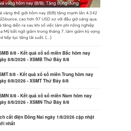
iá vàng hôm nay (8/8): Tăng dựng đứng
á vàng thế giới hôm nay (8/8) tăng mạnh lên 4.342
D/ounce, cao hơn 97 USD so với đầu giờ sáng qua.
 tăng diễn ra sau khi số việc làm phi nông nghiệp
a Mỹ bất ngờ giảm trong tháng 7, làm giảm kỳ vọng
d tiếp tục tăng lãi suất. ⟨…⟩
SMB 8/8 - Kết quả xổ số miền Bắc hôm nay
gày 8/8/2026 - XSMB Thứ Bảy 8/8
SMT 8/8 - Kết quả xổ số miền Trung hôm nay
gày 8/8/2026 - XSMT Thứ Bảy 8/8
SMN 8/8 - Kết quả xổ số miền Nam hôm nay
gày 8/8/2026 - XSMN Thứ Bảy 8/8
ịch cắt điện Đồng Nai ngày 1/8/2026 cập nhật
ới nhất