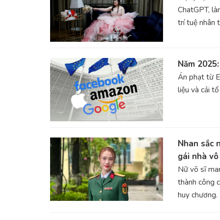
ChatGPT, làm
trí tuệ nhân 
Năm 2025: 
Án phạt từ E
liệu và cải t
Nhan sắc 
gái nhà vô
Nữ võ sĩ ma
thành công 
huy chương.