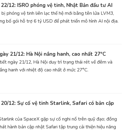
22/12: ISRO phóng vệ tinh, Nhật Bản đầu tư AI
bị phóng vệ tinh liên lạc thế hệ mới bằng tên lửa LVM3,
g bố gói hỗ trợ 6 tỷ USD để phát triển mô hình AI nội địa.
ngày 21/12: Hà Nội nắng hanh, cao nhất 27°C
tiết ngày 21/12, Hà Nội duy trì trạng thái rét về đêm và
ắng hanh với nhiệt độ cao nhất ở mức 27°C.
20/12: Sự cố vệ tinh Starlink, Safari có bản cập
Starlink của SpaceX gặp sự cố nghi nổ trên quỹ đạo; đồng
hát hành bản cập nhật Safari tập trung cải thiện hiệu năng