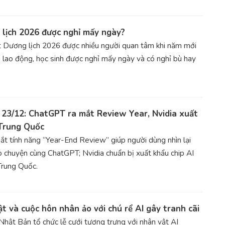
lịch 2026 được nghỉ mấy ngày?
t Dương lịch 2026 được nhiều người quan tâm khi năm mới
i lao động, học sinh được nghỉ mấy ngày và có nghỉ bù hay
23/12: ChatGPT ra mắt Review Year, Nvidia xuất
 Trung Quốc
t tính năng “Year-End Review” giúp người dùng nhìn lại
rò chuyện cùng ChatGPT; Nvidia chuẩn bị xuất khẩu chip AI
rung Quốc.
t và cuộc hôn nhân ảo với chú rể AI gây tranh cãi
hật Bản tổ chức lễ cưới tượng trưng với nhân vật AI