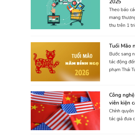
2025
Theo báo cá
mang thương
thu trên 1 
Tuổi Mão 
Bước sang n
tác động đến
phạm Thái T
Công nghệ 
viên kiện 
Chính quyền 
tác giả đưa 