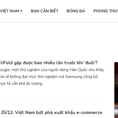
 VIỆT NAM
BẠN CẦN BIẾT
BÓNG ĐÁ
PHONG THU
riFold gập được bao nhiêu lần trước khi ‘đuối’?
ogle, một thử nghiệm của người dùng Hàn Quốc cho thấy,
bản lề không đạt mức thử nghiệm mà Samsung công bố,
hực tế vẫn khá ấn tượng.
 25/12: Việt Nam bứt phá xuất khẩu e-commerce