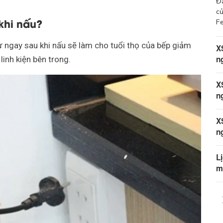
Đà
củ
khi nấu?
Fe
 từ ngay sau khi nấu sẽ làm cho tuổi thọ của bếp giảm
X
n
inh kiện bên trong.
X
n
X
n
L
m