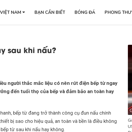
 VIỆT NAM
BẠN CẦN BIẾT
BÓNG ĐÁ
PHONG THU
ay sau khi nấu?
iều người thắc mắc liệu có nên rút điện bếp từ ngay
hưởng đến tuổi thọ của bếp và đảm bảo an toàn hay
G
 nhanh, bếp từ đang trở thành công cụ đun nấu chính
Gi
thiết bị sao cho hiệu quả, an toàn và bền là điều không
US
n bếp từ sau khi nấu hay không.