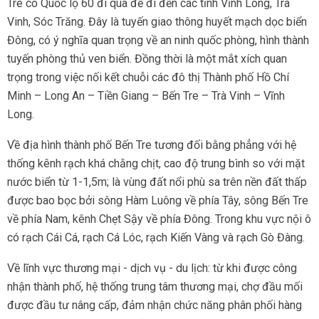
Tre có Quốc lộ 60 đi qua để đi đến các tỉnh Vĩnh Long, Trà
Vinh, Sóc Trăng. Đây là tuyến giao thông huyết mạch dọc biển
Đông, có ý nghĩa quan trọng về an ninh quốc phòng, hình thành
tuyến phòng thủ ven biển. Đồng thời là một mắt xích quan
trọng trong việc nối kết chuỗi các đô thị Thành phố Hồ Chí
Minh – Long An – Tiền Giang – Bến Tre – Trà Vinh – Vĩnh
Long.
Về địa hình thành phố Bến Tre tương đối bằng phẳng với hệ
thống kênh rạch khá chằng chịt, cao độ trung bình so với mặt
nước biển từ 1-1,5m; là vùng đất nổi phù sa trên nền đất thấp
được bao bọc bởi sông Hàm Luông về phía Tây, sông Bến Tre
về phía Nam, kênh Chẹt Sậy về phía Đông. Trong khu vực nội ô
có rạch Cái Cá, rạch Cá Lóc, rạch Kiến Vàng và rạch Gò Đàng.
Về lĩnh vực thương mại - dịch vụ - du lịch: từ khi được công
nhận thành phố, hệ thống trung tâm thương mại, chợ đầu mối
được đầu tư nâng cấp, đảm nhận chức năng phân phối hàng