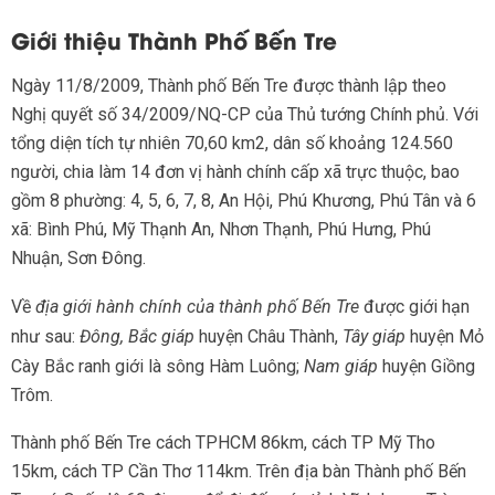
Giới thiệu Thành Phố Bến Tre
Ngày 11/8/2009, Thành phố Bến Tre được thành lập theo
Nghị quyết số 34/2009/NQ-CP của Thủ tướng Chính phủ. Với
tổng diện tích tự nhiên 70,60 km2, dân số khoảng 124.560
người, chia làm 14 đơn vị hành chính cấp xã trực thuộc, bao
gồm 8 phường: 4, 5, 6, 7, 8, An Hội, Phú Khương, Phú Tân và 6
xã: Bình Phú, Mỹ Thạnh An, Nhơn Thạnh, Phú Hưng, Phú
Nhuận, Sơn Đông.
Về
địa giới hành chính của thành phố Bến Tre
được giới hạn
như sau:
Đông,
Bắc giáp
huyện Châu Thành,
Tây giáp
huyện Mỏ
Cày Bắc ranh giới là sông Hàm Luông;
Nam giáp
huyện Giồng
Trôm.
Thành phố Bến Tre cách TPHCM 86km, cách TP Mỹ Tho
15km, cách TP Cần Thơ 114km. Trên địa bàn Thành phố Bến