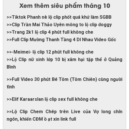
Xem thêm siêu phẩm tháng 10
>>
Tiktok Phanh nè lộ clip phốt quá khứ làm SGBB
>>
Clip Trần Mai Thảo Uyên mông to lộ clip doggy
>>
Trang 2k1 lộ clip 4 phút full không che
>>
Full Clip Mường Thanh Tầng 4 Dí Nhau Video Gốc
>>
-Meimei- lộ clip 12 phút full không che
>>
Lộ Clip nữ sinh lớp 10 bị xâm hại tập thể ở Quảng
Bình
>>
Full Video 30 phút Bé Tôm (Tôm Chiên) cùng người
tình
>>
Elif Karaarslan lộ clip sex full không che
>>
Lộ Clip Chem Chép trên Live của Vợ long chín
ngón, khiến CĐM ồ ạt xin link full