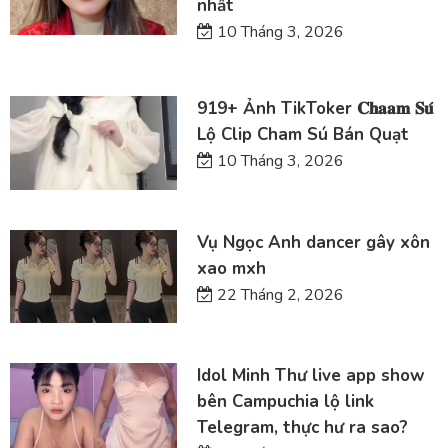
nhất
10 Tháng 3, 2026
919+ Ảnh TikToker 𝐂𝐡𝐚𝐚𝐦 𝐒𝐮́
Lộ Clip Cham Sú Bán Quạt
10 Tháng 3, 2026
Vụ Ngọc Anh dancer gây xôn
xao mxh
22 Tháng 2, 2026
Idol Minh Thư live app show
bên Campuchia lộ link
Telegram, thực hư ra sao?