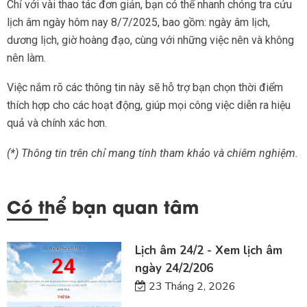
Chỉ với vài thao tác đơn giản, bạn có thể nhanh chóng tra cứu
lịch âm ngày hôm nay 8/7/2025, bao gồm: ngày âm lịch,
dương lịch, giờ hoàng đạo, cùng với những việc nên và không
nên làm.
Việc nắm rõ các thông tin này sẽ hỗ trợ bạn chọn thời điểm
thích hợp cho các hoạt động, giúp mọi công việc diễn ra hiệu
quả và chính xác hơn.
(*) Thông tin trên chỉ mang tính tham khảo và chiêm nghiệm.
Có thể bạn quan tâm
Lịch âm 24/2 - Xem lịch âm
ngày 24/2/206
23 Tháng 2, 2026