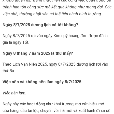
không thuận lợi. Tránh thực hiện các công việc quan trọng để
tránh hao tốn công sức mà kết quả không như mong đợi. Các
việc nhỏ, thường nhật vẫn có thể tiến hành bình thường.
Ngày 8/7/2025 dương lịch có tốt không?
Ngày 8/7/2025 rơi vào ngày Kim quỹ hoàng đạo được đánh
giá là ngày Tốt.
Ngày 8 tháng 7 năm 2025 là thứ mấy?
Theo Lịch Vạn Niên 2025, ngày 8/7/2025 dương lịch rơi vào
thứ Ba.
Việc nên và không nên làm ngày 8/7/2025
Việc nên làm:
Ngày này các hoạt động như khai trương, mở cửa hiệu, mở
cửa hàng, cầu tài lộc, chuyển về nhà mới và xuất hành đi xa sẽ