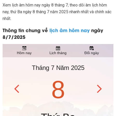
Xem lịch âm hôm nay ngày 8 tháng 7; theo dõi âm lịch hôm
nay, thứ Ba ngày 8 tháng 7 năm 2025 nhanh nhất và chính xác
nhất.
Thông tin chung về
lịch âm hôm nay
ngày
8/7/2025