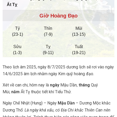
Theo lịch âm 2025, ngày 8/7/2025 dương lịch sẽ rơi vào ngày
14/6/2025 âm lịch nhằm ngày Kim quỹ hoàng đạo.
Xét về can chi, hôm nay là
ngày
Mậu Dần,
tháng
Quý
Mùi,
năm
Ất Tỵ thuộc tiết khí Tiểu Thử.
Ngày Chế Nhật (Hung) – Ngày
Mậu Dần
– Dương Mộc khắc
Dương Thổ:
Là ngày khá xấu, có Địa Chi khắc Thiên Can nên