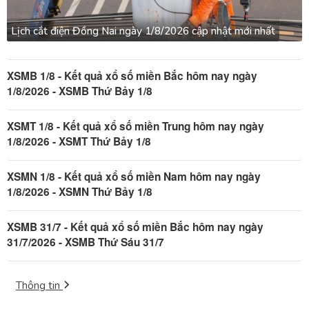
Lịch cắt điện Đồng Nai ngày 1/8/2026 cập nhật mới nhất
XSMB 1/8 - Kết quả xổ số miền Bắc hôm nay ngày
1/8/2026 - XSMB Thứ Bảy 1/8
XSMT 1/8 - Kết quả xổ số miền Trung hôm nay ngày
1/8/2026 - XSMT Thứ Bảy 1/8
XSMN 1/8 - Kết quả xổ số miền Nam hôm nay ngày
1/8/2026 - XSMN Thứ Bảy 1/8
XSMB 31/7 - Kết quả xổ số miền Bắc hôm nay ngày
31/7/2026 - XSMB Thứ Sáu 31/7
Thông tin