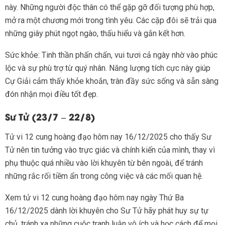
này. Những người độc thân có thể gặp gỡ đối tượng phù hợp,
mở ra một chương mới trong tình yêu. Các cặp đôi sẽ trải qua
những giây phút ngọt ngào, thấu hiểu và gắn kết hơn.
Sức khỏe: Tinh thần phấn chấn, vui tươi cả ngày nhờ vào phúc
lộc và sự phù trợ từ quý nhân. Năng lượng tích cực này giúp
Cự Giải cảm thấy khỏe khoắn, tràn đầy sức sống và sẵn sàng
đón nhận mọi điều tốt đẹp.
Sư Tử (23/7 – 22/8)
Tử vi 12 cung hoàng đạo hôm nay 16/12/2025 cho thấy Sư
Tử nên tin tưởng vào trực giác và chính kiến của mình, thay vì
phụ thuộc quá nhiều vào lời khuyên từ bên ngoài, để tránh
những rắc rối tiềm ẩn trong công việc và các mối quan hệ.
Xem tử vi 12 cung hoàng đạo hôm nay ngày Thứ Ba
16/12/2025 dành lời khuyên cho Sư Tử hãy phát huy sự tự
chủ, tránh xa những cuộc tranh luận vô ích và học cách để mọi