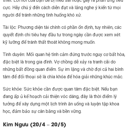
thiết. Lời nói của bạn dễ bị hiểu sai hoặc gây ra phản ứng tiêu
cực. Hãy chú ý đến cách diễn đạt và lắng nghe ý kiến từ mọi
người để tránh những tình huống khó xử.
Tài lộc: Phương diện tài chính có phần ổn định, tuy nhiên, các
quyết định chi tiêu hay đầu tư trong ngày cần được xem xét
kỹ lưỡng để tránh thất thoát không mong muốn.
Tình duyên: Mối quan hệ tình cảm đứng trước nguy cơ bất hòa,
đặc biệt là trong gia đình. Vợ chồng dễ xảy ra tranh cãi do
những bất đồng quan điểm. Sự im lặng và chờ đợi cả hai bình
tâm để đối thoại sẽ là chìa khóa để hóa giải những khúc mắc.
Sức khỏe: Sức khỏe cần được quan tâm đặc biệt. Nếu bạn
đang ấp ủ kế hoạch cải thiện vóc dáng, đây là thời điểm lý
tưởng để xây dựng một lịch trình ăn uống và luyện tập khoa
học, đảm bảo sự cân bằng và bền vững.
Kim Ngưu (20/4 – 20/5)