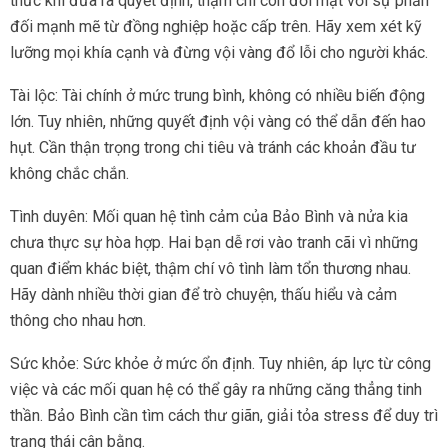
thức khi đưa ra quyết định, thậm chí còn đối mặt với sự phản
đối mạnh mẽ từ đồng nghiệp hoặc cấp trên. Hãy xem xét kỹ
lưỡng mọi khía cạnh và đừng vội vàng đổ lỗi cho người khác.
Tài lộc: Tài chính ở mức trung bình, không có nhiều biến động
lớn. Tuy nhiên, những quyết định vội vàng có thể dẫn đến hao
hụt. Cần thận trọng trong chi tiêu và tránh các khoản đầu tư
không chắc chắn.
Tình duyên: Mối quan hệ tình cảm của Bảo Bình và nửa kia
chưa thực sự hòa hợp. Hai bạn dễ rơi vào tranh cãi vì những
quan điểm khác biệt, thậm chí vô tình làm tổn thương nhau.
Hãy dành nhiều thời gian để trò chuyện, thấu hiểu và cảm
thông cho nhau hơn.
Sức khỏe: Sức khỏe ở mức ổn định. Tuy nhiên, áp lực từ công
việc và các mối quan hệ có thể gây ra những căng thẳng tinh
thần. Bảo Bình cần tìm cách thư giãn, giải tỏa stress để duy trì
trạng thái cân bằng.