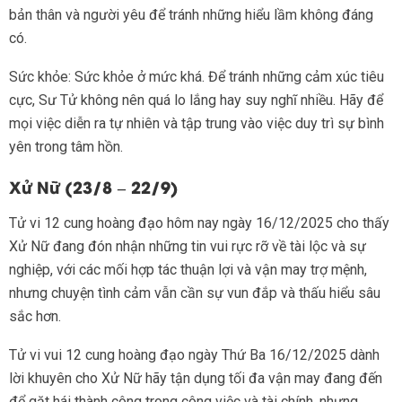
bản thân và người yêu để tránh những hiểu lầm không đáng
có.
Sức khỏe: Sức khỏe ở mức khá. Để tránh những cảm xúc tiêu
cực, Sư Tử không nên quá lo lắng hay suy nghĩ nhiều. Hãy để
mọi việc diễn ra tự nhiên và tập trung vào việc duy trì sự bình
yên trong tâm hồn.
Xử Nữ (23/8 – 22/9)
Tử vi 12 cung hoàng đạo hôm nay ngày 16/12/2025 cho thấy
Xử Nữ đang đón nhận những tin vui rực rỡ về tài lộc và sự
nghiệp, với các mối hợp tác thuận lợi và vận may trợ mệnh,
nhưng chuyện tình cảm vẫn cần sự vun đắp và thấu hiểu sâu
sắc hơn.
Tử vi vui 12 cung hoàng đạo ngày Thứ Ba 16/12/2025 dành
lời khuyên cho Xử Nữ hãy tận dụng tối đa vận may đang đến
để gặt hái thành công trong công việc và tài chính, nhưng