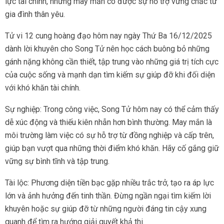
lực tài chính, nhưng may mắn có được sự hỗ trợ vững chắc từ
gia đình thân yêu.
Tử vi 12 cung hoàng đạo hôm nay ngày Thứ Ba 16/12/2025
dành lời khuyên cho Song Tử nên học cách buông bỏ những
gánh nặng không cần thiết, tập trung vào những giá trị tích cực
của cuộc sống và mạnh dạn tìm kiếm sự giúp đỡ khi đối diện
với khó khăn tài chính.
Sự nghiệp: Trong công việc, Song Tử hôm nay có thể cảm thấy
dễ xúc động và thiếu kiên nhẫn hơn bình thường. May mắn là
môi trường làm việc có sự hỗ trợ từ đồng nghiệp và cấp trên,
giúp bạn vượt qua những thời điểm khó khăn. Hãy cố gắng giữ
vững sự bình tĩnh và tập trung.
Tài lộc: Phương diện tiền bạc gặp nhiều trắc trở, tạo ra áp lực
lớn và ảnh hưởng đến tinh thần. Đừng ngần ngại tìm kiếm lời
khuyên hoặc sự giúp đỡ từ những người đáng tin cậy xung
quanh để tìm ra hướng giải quyết khả thi.