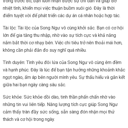
trồng trước đó, bạn luôn nhận được sự chỉ dẫn và giúp đỡ
nhiệt tình, khiến mọi việc thuận buồm xuôi gió. Đây là thời
điểm tuyệt vời để phát triển các dự án cá nhân hoặc hợp tác.
Tài lộc: Tài lộc của Song Ngư vô cùng khởi sắc. Bạn có cơ hội
lớn để gia tăng thu nhập, nhờ vào sự tích cực và khả năng
nắm bắt thời cơ nhạy bén. Việc chi tiêu trở nên thoải mái hơn,
không cần phải đắn đo suy nghĩ quá nhiều.
Tình duyên: Tình yêu đôi lứa của Song Ngư vô cùng êm đềm
và hạnh phúc. Đây là lúc để bạn tận hưởng những khoảnh khắc
ngọt ngào, ấm áp bên người mình yêu. Sự thấu hiểu và gắn kết
giữa hai bạn ngày càng sâu sắc.
Sức khỏe: Sức khỏe dồi dào, tinh thần phấn chấn nhờ vào
những tin vui liên tiếp. Năng lượng tích cực giúp Song Ngư
cảm thấy tràn đầy sức sống, sẵn sàng đón nhận mọi thử
thách và cơ hội trong ngày.