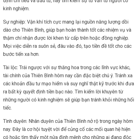
định chi tiêu và đầu tư, hãy tìm kiếm sự tư vấn từ người có
kinh nghiệm.
Sự nghiệp: Vận khí tích cực mang lại nguồn năng lượng dồi
dào cho Thiên Bình, giúp bạn hoàn thành tốt các nhiệm vụ và
thậm chí nhận được lời khen từ cấp trên hoặc đồng nghiệp.
Mọi việc diễn ra suôn sẻ, đâu vào đó, tạo tiền đề tốt cho các
bước tiến xa hơn.
Tài lộc: Trái ngược với sự thăng hoa trong các lĩnh vực khác,
tài chính của Thiên Bình hôm nay cần đặc biệt chú ý. Tránh xa
các khoản đầu tư mạo hiểm và suy nghĩ thật kỹ trước khi đưa
ra bất kỳ quyết định tiền bạc nào. Tìm kiếm lời khuyên từ
những người có kinh nghiệm sẽ giúp bạn tránh khỏi những hối
tiếc.
Tình duyên: Nhân duyên của Thiên Bình nở rộ trong ngày hôm
nay. Đây là cơ hội tuyệt vời để củng cố các mối quan hệ hiện
có hoặc tìm thấy một nửa định mệnh cho những ai đang độc