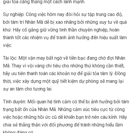
giải tỏa căng thẳng một cách lành mạnh.
Sự nghiệp: Công việc hôm nay đòi hỏi sự tập trung cao độ,
bởi tâm trí Nhân Mã dễ bị xao nhãng bởi những suy tư về quá
khứ. Hãy cố gắng giữ vững tinh thần chuyên nghiệp, hoàn
thành tốt các nhiệm vụ để tránh ảnh hưởng đến hiệu suất làm
việc.
Tài lộc: Một vận may bất ngờ về tiền bạc đang chờ đợi Nhân
Mã. Thay vì vội vàng chi tiêu cho những thứ không cần thiết,
hãy ưu tiên thanh toán các khoản nợ để giải tỏa tâm lý. Đồng
thời, việc xây dựng một quỹ tiết kiệm dự phòng sẽ mang lại
sự an tâm cho tương lai.
Tình duyên: Mối quan hệ tình cảm có thể bị ảnh hưởng bởi tâm
trạng bất ổn của Nhân Mã. Những cảm xúc tiêu cực từ công
việc hoặc những hồi ức cũ dễ khiến bạn trở nên cáu kỉnh. Hãy
chia sẻ thẳng thắn với đối phương để tránh những hiểu lầm
không đáng có.