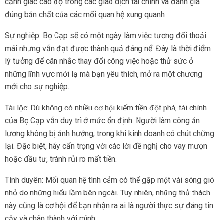
cảnh giác cao độ trong các giao dịch tài chính và đánh giá
đúng bản chất của các mối quan hệ xung quanh.
Sự nghiệp: Bọ Cạp sẽ có một ngày làm việc tương đối thoải
mái nhưng vẫn đạt được thành quả đáng nể. Đây là thời điểm
lý tưởng để cân nhắc thay đổi công việc hoặc thử sức ở
những lĩnh vực mới lạ mà bạn yêu thích, mở ra một chương
mới cho sự nghiệp.
Tài lộc: Dù không có nhiều cơ hội kiếm tiền đột phá, tài chính
của Bọ Cạp vẫn duy trì ở mức ổn định. Người làm công ăn
lương không bị ảnh hưởng, trong khi kinh doanh có chút chững
lại. Đặc biệt, hãy cẩn trọng với các lời đề nghị cho vay mượn
hoặc đầu tư, tránh rủi ro mất tiền.
Tình duyên: Mối quan hệ tình cảm có thể gặp một vài sóng gió
nhỏ do những hiểu lầm bên ngoài. Tuy nhiên, những thử thách
này cũng là cơ hội để bạn nhận ra ai là người thực sự đáng tin
cậy và chân thành với mình.