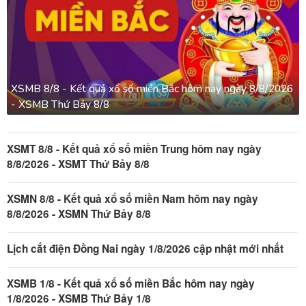
XSMB 8/8 - Kết quả xổ số miền Bắc hôm nay ngày 8/8/2026
- XSMB Thứ Bảy 8/8
XSMT 8/8 - Kết quả xổ số miền Trung hôm nay ngày
8/8/2026 - XSMT Thứ Bảy 8/8
XSMN 8/8 - Kết quả xổ số miền Nam hôm nay ngày
8/8/2026 - XSMN Thứ Bảy 8/8
Lịch cắt điện Đồng Nai ngày 1/8/2026 cập nhật mới nhất
XSMB 1/8 - Kết quả xổ số miền Bắc hôm nay ngày
1/8/2026 - XSMB Thứ Bảy 1/8