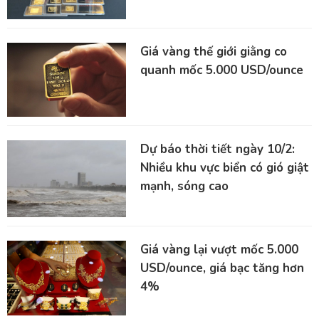
Giá vàng thế giới giằng co
quanh mốc 5.000 USD/ounce
Dự báo thời tiết ngày 10/2:
Nhiều khu vực biển có gió giật
mạnh, sóng cao
Giá vàng lại vượt mốc 5.000
USD/ounce, giá bạc tăng hơn
4%