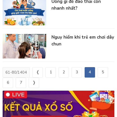
Uống gì để đào thải cồn
nhanh nhất?
Nguy hiểm khi trẻ em chơi dây
chun
❬
1
2
3
4
5
61-80/1404
6
7
❭