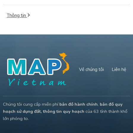
Thông tin
Về chúng tôi
Liên hệ
Chúng tôi cung cấp miễn phí
bản đồ hành chính
,
bản đồ quy
hoạch sử dụng đất, thông tin quy hoạch
của 63 tỉnh thành khổ
lớn phóng to.