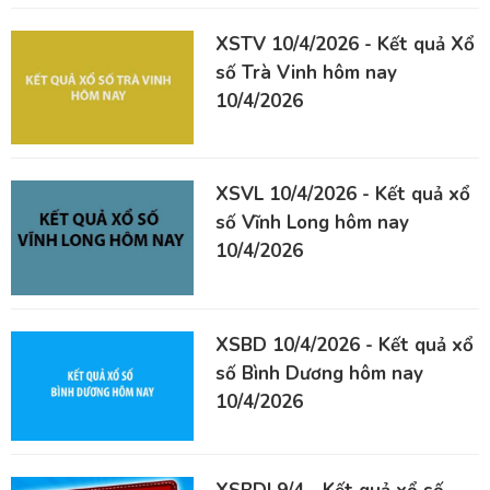
XSTV 10/4/2026 - Kết quả Xổ
số Trà Vinh hôm nay
10/4/2026
XSVL 10/4/2026 - Kết quả xổ
số Vĩnh Long hôm nay
10/4/2026
XSBD 10/4/2026 - Kết quả xổ
số Bình Dương hôm nay
10/4/2026