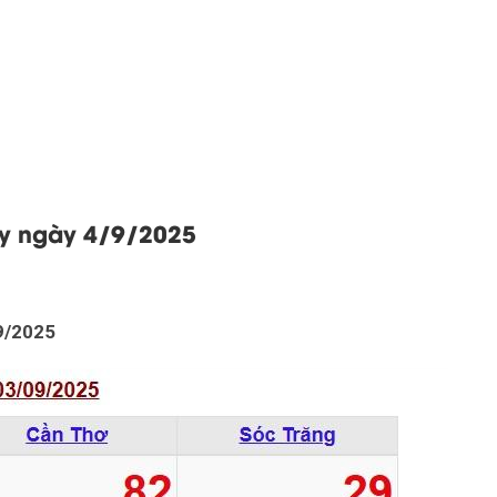
y ngày 4/9/2025
9/2025