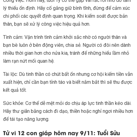
Công việc: Hôm nay, tuổi Tý có thể gặp vài rắc rối nhỏ do tâm
lý thiếu ổn định. Hãy cố gắng giữ bình tĩnh, đừng để cảm xúc
chi phối các quyết định quan trọng. Khi kiểm soát được bản
thân, bạn sẽ xử lý công việc hiệu quả hơn.
Tình cảm: Vận trình tình cảm khởi sắc nhờ có người thân và
bạn bè luôn ở bên động viên, chia sẻ. Người có đôi nên dành
nhiều thời gian hơn cho nửa kia, tránh để những hiểu lầm nhỏ
làm rạn nứt mối quan hệ.
Tài lộc: Dù tinh thần có chút bất ổn nhưng cơ hội kiếm tiền vẫn
xuất hiện, chỉ cần bạn tỉnh táo và biết nắm bắt thì sẽ thu được
kết quả tốt.
Sức khỏe: Cơ thể dễ mệt mỏi do chịu áp lực tinh thần kéo dài.
Hãy thư giãn bằng cách đi dạo, thiền hoặc nghỉ ngơi nhiều hơn
để tái tạo năng lượng.
Tử vi 12 con giáp hôm nay 9/11: Tuổi Sửu