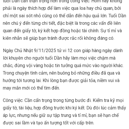
tuổi Dần cần thận trọng hơn trong công việc. Hôm nay không
phải là ngày thích hợp để làm việc qua loa hay chủ quan, bởi
chỉ một sai sót nhỏ cũng có thể dẫn đến hậu quả lớn. Tuổi Dần
nên chú ý đến từng chi tiết, đặc biệt là trong các vấn đề liên
quan đến giấy tờ, ký kết hợp đồng hoặc tài chính. Sự tỉ mỉ và
kiên nhẫn sẽ giúp bạn tránh được rắc rối không đáng có.
Ngày Chủ Nhật 9/11/2025 tử vi 12 con giáp hàng ngày dành
lời khuyên cho người tuổi Dần hãy làm mọi việc chậm mà
chắc, đừng vội vàng hoặc tin tưởng quá mức vào người khác.
Trong chuyện tình cảm, nên buông bỏ những điều đã qua và
hướng tới tương lai. Khi lòng bạn được giải tỏa, niềm vui và
may mắn mới có thể tìm đến.
Công việc: Cần cẩn trọng trong từng bước đi. Kiểm tra kỹ mọi
giấy tờ, tài liệu, hợp đồng trước khi ký kết. Dù đôi lúc cảm thấy
áp lực, nhưng nếu giữ sự tập trung và tỉ mỉ, bạn sẽ hạn chế
được sai lầm và tạo ấn tượng tốt với cấp trên.