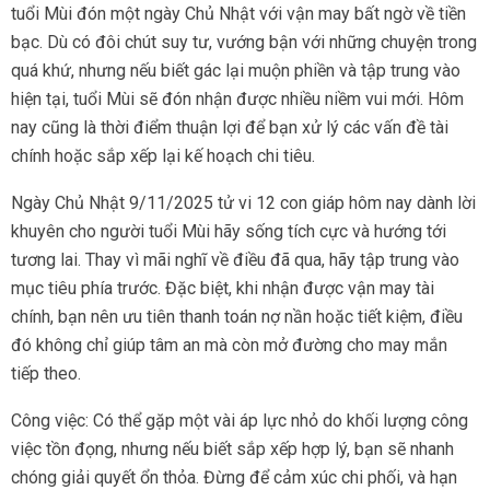
tuổi Mùi đón một ngày Chủ Nhật với vận may bất ngờ về tiền
bạc. Dù có đôi chút suy tư, vướng bận với những chuyện trong
quá khứ, nhưng nếu biết gác lại muộn phiền và tập trung vào
hiện tại, tuổi Mùi sẽ đón nhận được nhiều niềm vui mới. Hôm
nay cũng là thời điểm thuận lợi để bạn xử lý các vấn đề tài
chính hoặc sắp xếp lại kế hoạch chi tiêu.
Ngày Chủ Nhật 9/11/2025 tử vi 12 con giáp hôm nay dành lời
khuyên cho người tuổi Mùi hãy sống tích cực và hướng tới
tương lai. Thay vì mãi nghĩ về điều đã qua, hãy tập trung vào
mục tiêu phía trước. Đặc biệt, khi nhận được vận may tài
chính, bạn nên ưu tiên thanh toán nợ nần hoặc tiết kiệm, điều
đó không chỉ giúp tâm an mà còn mở đường cho may mắn
tiếp theo.
Công việc: Có thể gặp một vài áp lực nhỏ do khối lượng công
việc tồn đọng, nhưng nếu biết sắp xếp hợp lý, bạn sẽ nhanh
chóng giải quyết ổn thỏa. Đừng để cảm xúc chi phối, và hạn