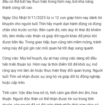
đều có thể bắt tay thực hiện trong hôm nay, bởi khả năng
thành công rất cao.
Ngày Chủ Nhật 9/11/2025 tử vi 12 con giáp hôm nay dành lời
khuyên cho người tuổi Thìn hãy mạnh dạn hành động và đừng
chần chừ trước cơ hội. Bên cạnh đó, nên duy trì thái độ khiêm
tốn, làm nhiều việc thiện và giúp đỡ người khác để phúc khí
được bền lâu. Trong giao tiếp, bạn cũng nên mềm mỏng, tránh
nóng nảy để giữ gìn các mối quan hệ tốt đẹp xung quanh.
Công việc: Mọi kế hoạch, dự án hay công việc dang dở đều
tiến triển thuận lợi. Hôm nay là thời điểm tốt để khởi sự, mở
rộng quy mô làm ăn hoặc thực hiện thay đổi quan trọng. Người
tuổi Thìn sẽ nhận được sự ủng hộ và giúp đỡ từ đồng nghiệp
hoặc cấp trên.
Tình cảm: Vận đào hoa nở rộ, tình cảm gia đình êm ấm, hòa
thuận. Người độc thân có thể nhận được tin vui trong tình
duyên, còn người đã có đôi nên dành nhiều thời gian chia sẻ,