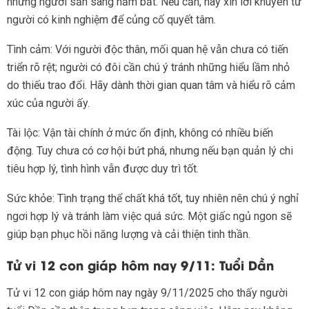
những người sẵn sàng nắm bắt. Nếu cần, hãy xin lời khuyên từ
người có kinh nghiệm để củng cố quyết tâm.
Tình cảm: Với người độc thân, mối quan hệ vẫn chưa có tiến
triển rõ rệt; người có đôi cần chú ý tránh những hiểu lầm nhỏ
do thiếu trao đổi. Hãy dành thời gian quan tâm và hiểu rõ cảm
xúc của người ấy.
Tài lộc: Vận tài chính ở mức ổn định, không có nhiều biến
động. Tuy chưa có cơ hội bứt phá, nhưng nếu bạn quản lý chi
tiêu hợp lý, tình hình vẫn được duy trì tốt.
Sức khỏe: Tình trạng thể chất khá tốt, tuy nhiên nên chú ý nghỉ
ngơi hợp lý và tránh làm việc quá sức. Một giấc ngủ ngon sẽ
giúp bạn phục hồi năng lượng và cải thiện tinh thần.
Tử vi 12 con giáp hôm nay 9/11: Tuổi Dần
Tử vi 12 con giáp hôm nay ngày 9/11/2025 cho thấy người