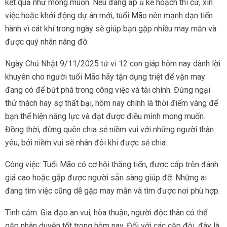
kết quả như mong muốn. Nếu đang ấp ủ kế hoạch thi cử, xin
việc hoặc khởi động dự án mới, tuổi Mão nên mạnh dạn tiến
hành vì cát khí trong ngày sẽ giúp bạn gặp nhiều may mắn và
được quý nhân nâng đỡ.
Ngày Chủ Nhật 9/11/2025 tử vi 12 con giáp hôm nay dành lời
khuyên cho người tuổi Mão hãy tận dụng triệt để vận may
đang có để bứt phá trong công việc và tài chính. Đừng ngại
thử thách hay sợ thất bại, hôm nay chính là thời điểm vàng để
bạn thể hiện năng lực và đạt được điều mình mong muốn.
Đồng thời, đừng quên chia sẻ niềm vui với những người thân
yêu, bởi niềm vui sẽ nhân đôi khi được sẻ chia.
Công việc: Tuổi Mão có cơ hội thăng tiến, được cấp trên đánh
giá cao hoặc gặp được người sẵn sàng giúp đỡ. Những ai
đang tìm việc cũng dễ gặp may mắn và tìm được nơi phù hợp.
Tình cảm: Gia đạo an vui, hòa thuận, người độc thân có thể
gặp nhân duyên tốt trong hôm nay. Đối với các cặp đôi, đây là