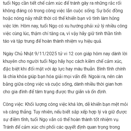
tuổi Ngọ cần tiết chế cảm xúc để tránh gây ra những rắc rối
không đáng có trong công việc lẫn cuộc sống. Sự bốc đồng
hoặc nóng nảy nhất thời có thể khiến bạn vô tình làm hỏng
việc lớn. Hôm nay, tuổi Ngọ có xu hướng phải xử lý nhiều công
việc cùng lúc, thậm chí tăng ca, vì vậy hãy giữ tinh thần tỉnh
táo và tập trung để hoàn thành nhiệm vụ hiệu quả.
Ngày Chủ Nhật 9/11/2025 tử vi 12 con giáp hôm nay dành lời
khuyên cho người tuổi Ngọ hãy học cách kiềm chế cảm xúc,
đặc biệt khi đối mặt với áp lực hay mâu thuẫn. Bình tĩnh chính
là chìa khóa giúp bạn hóa giải mọi vấn đề. Ngoài ra, nên cân
bằng giữa công việc và cuộc sống, dành nhiều thời gian hơn
cho gia đình để tâm trạng được thư giãn và ổn định.
Công việc: Khối lượng công việc khá lớn, dễ khiến bạn mệt mỏi
và căng thẳng. Tuy nhiên, nếu biết sắp xếp hợp lý và giữ được
sự điềm tĩnh, tuổi Ngọ vẫn có thể hoàn thành tốt nhiệm vụ.
Tránh để cảm xúc chi phối các quyết định quan trọng trong