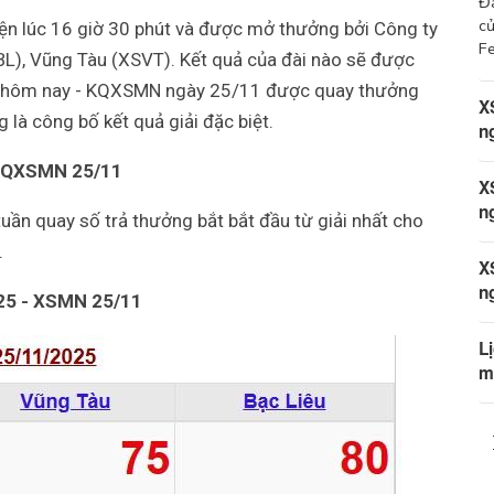
Đà
củ
n lúc 16 giờ 30 phút và được mở thưởng bởi Công ty
Fe
SBL), Vũng Tàu (XSVT). Kết quả của đài nào sẽ được
số hôm nay - KQXSMN ngày 25/11 được quay thưởng
X
g là công bố kết quả giải đặc biệt.
n
KQXSMN 25/11
X
n
ần quay số trả thưởng bắt bắt đầu từ giải nhất cho
.
X
n
025 - XSMN 25/11
L
m