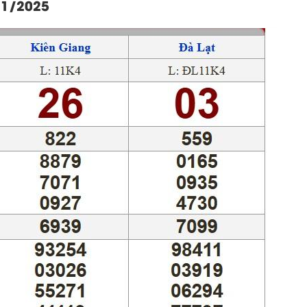
11/2025