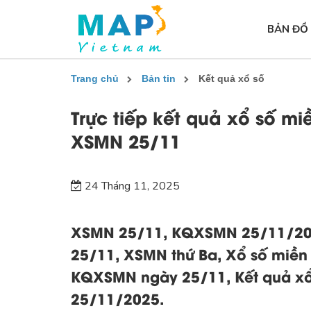
BẢN ĐỒ
Trang chủ
Bản tin
Kết quả xổ số
Trực tiếp kết quả xổ số 
XSMN 25/11
24 Tháng 11, 2025
XSMN 25/11, KQXSMN 25/11/202
25/11, XSMN thứ Ba, Xổ số miền
KQXSMN ngày 25/11, Kết quả xổ
25/11/2025.