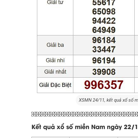
XSMN 24/11, kết quả xổ số 
Kết quả xổ số miền Nam ngày 22/