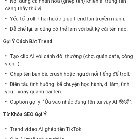
Nội dung cá nhân hóa (ghép tên) khiến ai trùng tên
càng thấy thú vị.
Yếu tố troll + hài hước giúp trend lan truyền mạnh.
Dễ chế lại, ai cũng có thể làm với bất kỳ cái tên nào.
Gợi Ý Cách Bắt Trend
Tạo clip AI với cảnh đời thường (chợ, quán cafe, công
viên…).
Ghép tên bạn bè, crush hoặc người nổi tiếng để troll.
Biến tấu tình huống: kể chuyện học hành, đi làm, tình
yêu… xoay quanh cái tên.
Caption gợi ý: “Ủa sao nhắc đúng tên tui vậy AI 😳🤣”.
Từ Khóa SEO Gợi Ý
Trend video AI ghép tên TikTok