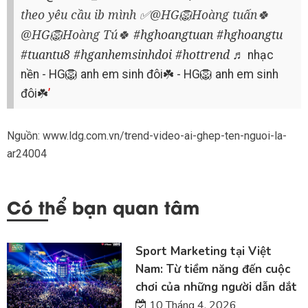
theo yêu cầu ib mình ✅@HG🦁Hoàng tuấn🍀
@HG🦁Hoàng Tú🍀
#hghoangtuan
#hghoangtu
#tuantu8
#hganhemsinhdoi
#hottrend
♬ nhạc
nền - HG🦁 anh em sinh đôi☘️ - HG🦁 anh em sinh
đôi☘️
Nguồn: www.ldg.com.vn/trend-video-ai-ghep-ten-nguoi-la-
ar24004
Có thể bạn quan tâm
Sport Marketing tại Việt
Nam: Từ tiềm năng đến cuộc
chơi của những người dẫn dắt
10 Tháng 4, 2026