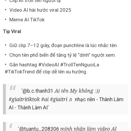
Clip AI troll tên người lạ
Video AI hài hước viral 2025
Meme AI TikTok
Tip Viral
Giữ clip 7–12 giây, đoạn punchline là lúc nhắc tên.
Chọn tên phổ biến để tăng tỷ lệ “dính” người xem.
Gắn hashtag #VideoAI #TrollTenNguoiLa
#TikTokTrend để clip dễ lên xu hướng.
Ai tên My không :))
@b.c.thanh31
#giaitritiktok
#ai
#giaitri
♬ nhạc nền - Thành Làm
AI - Thành Làm AI
mình nhận làm video Al
@tuantu_208306