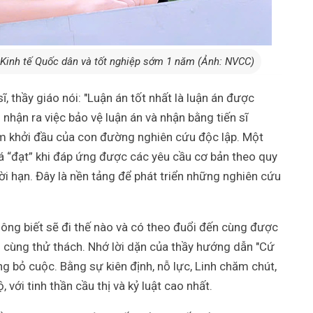
c Kinh tế Quốc dân và tốt nghiệp sớm 1 năm (Ảnh: NVCC)
sĩ, thầy giáo nói: "Luận án tốt nhất là luận án được
 nhận ra việc bảo vệ luận án và nhận bằng tiến sĩ
m khởi đầu của con đường nghiên cứu độc lập. Một
iá “đạt” khi đáp ứng được các yêu cầu cơ bản theo quy
hời hạn. Đây là nền tảng để phát triển những nghiên cứu
không biết sẽ đi thế nào và có theo đuổi đến cùng được
vô cùng thử thách. Nhớ lời dặn của thầy hướng dẫn "Cứ
ông bỏ cuộc. Bằng sự kiên định, nỗ lực, Linh chăm chút,
 với tinh thần cầu thị và kỷ luật cao nhất.