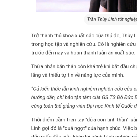
Trần Thùy Linh tốt nghiệ
Trở thành thủ khoa xuất sắc của thủ đô, Thùy L
trong học tập và nghiên cứu. Cô là nghiên cứu 
trước đến nay và hoàn thành luận án xuất sắc.
Thừa nhận bản thân còn khá trẻ khi bắt đầu chư
lắng và thiếu tự tin về năng lực của mình.
“Cả kiến thức lẫn kinh nghiệm nghiên cứu của e
hướng dẫn, chỉ bảo tận tâm của GS.TS Đỗ Đức Bì
cùng toàn thể giảng viên Đại học Kinh tế Quốc d
Thời điểm cầm trên tay "đứa con tinh thần" l
Linh gọi đó là "quả ngọt'' của hạnh phúc. Việc 
dấu mốc đặc biệt, khép lại hành trình nghiên c