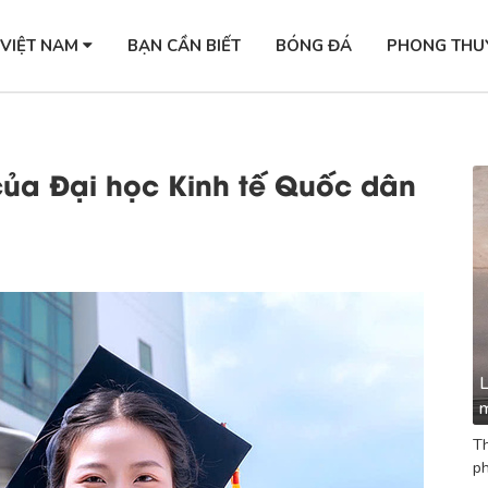
 VIỆT NAM
BẠN CẦN BIẾT
BÓNG ĐÁ
PHONG THU
 của Đại học Kinh tế Quốc dân
L
m
Th
ph