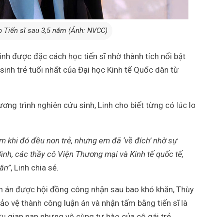
p Tiến sĩ sau 3,5 năm (Ảnh: NVCC)
inh được đặc cách học tiến sĩ nhờ thành tích nổi bật
sinh trẻ tuổi nhất của Đại học Kinh tế Quốc dân từ
ơng trình nghiên cứu sinh, Linh cho biết từng có lúc lo
m khi đó đều non trẻ, nhưng em đã ‘về đích’ nhờ sự
nh, các thầy cô Viện Thương mại và Kinh tế quốc tế,
ân”
, Linh chia sẻ.
uận án được hội đồng công nhận sau bao khó khăn, Thùy
bảo vệ thành công luận án và nhận tấm bằng tiến sĩ là
ứu gian nan nhưng vô cùng tự hào của cô gái trẻ.