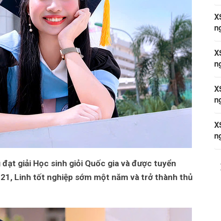
X
n
X
n
X
n
X
n
 đạt giải Học sinh giỏi Quốc gia và được tuyển
21, Linh tốt nghiệp sớm một năm và trở thành thủ