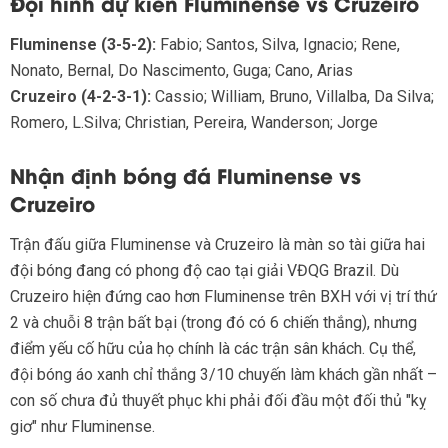
Đội hình dự kiến Fluminense vs Cruzeiro
Fluminense (3-5-2):
Fabio; Santos, Silva, Ignacio; Rene,
Nonato, Bernal, Do Nascimento, Guga; Cano, Arias
Cruzeiro (4-2-3-1):
Cassio; William, Bruno, Villalba, Da Silva;
Romero, L.Silva; Christian, Pereira, Wanderson; Jorge
Nhận định bóng đá Fluminense vs
Cruzeiro
Trận đấu giữa Fluminense và Cruzeiro là màn so tài giữa hai
đội bóng đang có phong độ cao tại giải VĐQG Brazil. Dù
Cruzeiro hiện đứng cao hơn Fluminense trên BXH với vị trí thứ
2 và chuỗi 8 trận bất bại (trong đó có 6 chiến thắng), nhưng
điểm yếu cố hữu của họ chính là các trận sân khách. Cụ thể,
đội bóng áo xanh chỉ thắng 3/10 chuyến làm khách gần nhất –
con số chưa đủ thuyết phục khi phải đối đầu một đối thủ "kỵ
giơ" như Fluminense.