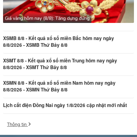
Giá vàng hôm nay (8/8): Tăng dựng đứng
XSMB 8/8 - Kết quả xổ số miền Bắc hôm nay ngày
8/8/2026 - XSMB Thứ Bảy 8/8
XSMT 8/8 - Kết quả xổ số miền Trung hôm nay ngày
8/8/2026 - XSMT Thứ Bảy 8/8
XSMN 8/8 - Kết quả xổ số miền Nam hôm nay ngày
8/8/2026 - XSMN Thứ Bảy 8/8
Lịch cắt điện Đồng Nai ngày 1/8/2026 cập nhật mới nhất
Thông tin