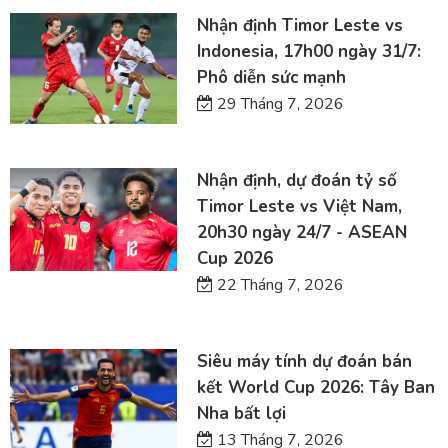
Nhận định Timor Leste vs
Indonesia, 17h00 ngày 31/7:
Phô diễn sức mạnh
29 Tháng 7, 2026
Nhận định, dự đoán tỷ số
Timor Leste vs Việt Nam,
20h30 ngày 24/7 - ASEAN
Cup 2026
22 Tháng 7, 2026
Siêu máy tính dự đoán bán
kết World Cup 2026: Tây Ban
Nha bất lợi
13 Tháng 7, 2026