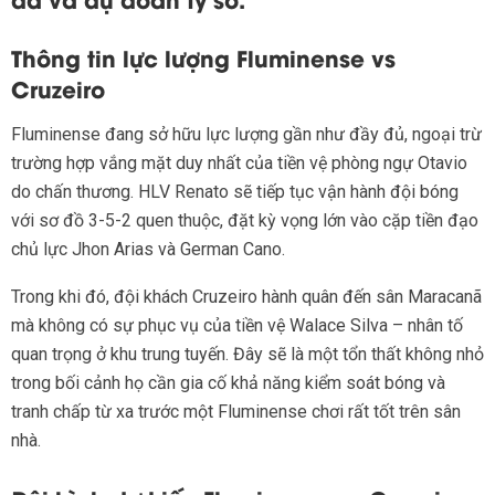
Thông tin lực lượng Fluminense vs
Cruzeiro
Fluminense đang sở hữu lực lượng gần như đầy đủ, ngoại trừ
trường hợp vắng mặt duy nhất của tiền vệ phòng ngự Otavio
do chấn thương. HLV Renato sẽ tiếp tục vận hành đội bóng
với sơ đồ 3-5-2 quen thuộc, đặt kỳ vọng lớn vào cặp tiền đạo
chủ lực Jhon Arias và German Cano.
Trong khi đó, đội khách Cruzeiro hành quân đến sân Maracanã
mà không có sự phục vụ của tiền vệ Walace Silva – nhân tố
quan trọng ở khu trung tuyến. Đây sẽ là một tổn thất không nhỏ
trong bối cảnh họ cần gia cố khả năng kiểm soát bóng và
tranh chấp từ xa trước một Fluminense chơi rất tốt trên sân
nhà.