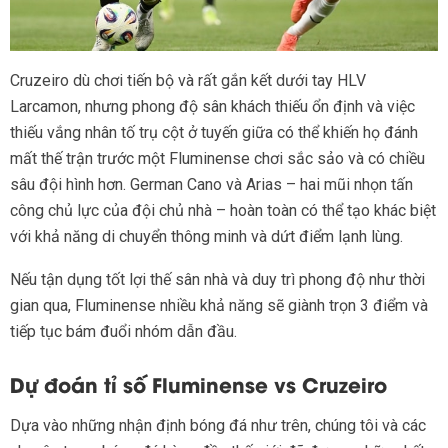
Cruzeiro dù chơi tiến bộ và rất gắn kết dưới tay HLV
Larcamon, nhưng phong độ sân khách thiếu ổn định và việc
thiếu vắng nhân tố trụ cột ở tuyến giữa có thể khiến họ đánh
mất thế trận trước một Fluminense chơi sắc sảo và có chiều
sâu đội hình hơn. German Cano và Arias – hai mũi nhọn tấn
công chủ lực của đội chủ nhà – hoàn toàn có thể tạo khác biệt
với khả năng di chuyển thông minh và dứt điểm lạnh lùng.
Nếu tận dụng tốt lợi thế sân nhà và duy trì phong độ như thời
gian qua, Fluminense nhiều khả năng sẽ giành trọn 3 điểm và
tiếp tục bám đuổi nhóm dẫn đầu.
Dự đoán tỉ số Fluminense vs Cruzeiro
Dựa vào những nhận định bóng đá như trên, chúng tôi và các