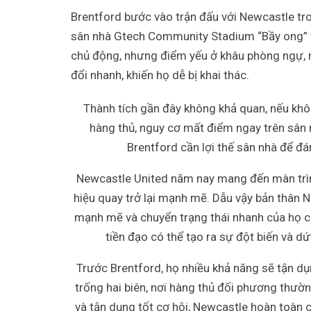
Brentford bước vào trận đấu với Newcastle tro
sân nhà Gtech Community Stadium “Bầy ong” vẫ
chủ động, nhưng điểm yếu ở khâu phòng ngự, n
đổi nhanh, khiến họ dễ bị khai thác.
Thành tích gần đây không khả quan, nếu khô
hàng thủ, nguy cơ mất điểm ngay trên sân n
Brentford cần lợi thế sân nhà để đá
Newcastle United năm nay mang đến màn trìn
hiệu quay trở lại mạnh mẽ. Dẫu vậy bản thân N
mạnh mẽ và chuyển trạng thái nhanh của họ c
tiền đạo có thể tạo ra sự đột biến và d
Trước Brentford, họ nhiều khả năng sẽ tận d
trống hai biên, nơi hàng thủ đối phương thườn
và tận dụng tốt cơ hội, Newcastle hoàn toàn c