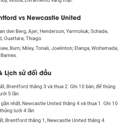
hby, Wissa, Livramento vắng mặt.
ntford vs Newcastle United
Van den Berg, Ajer; Henderson, Yarmoliuk; Schade,
 Ouattara; Thiago.
hiaw, Burn; Miley, Tonali, Joelinton; Elanga, Woltemade,
Barnes.
 Lịch sử đối đầu
ất, Brentford thắng 3 và thua 2. Ghi 10 bàn, để thủng
lưới 5 lần.
 gần nhất, Newcastle United thắng 4 và thua 1. Ghi 10
thủng lưới 4 lần.
t, Brentford thắng 1, Newcastle United thắng 4.