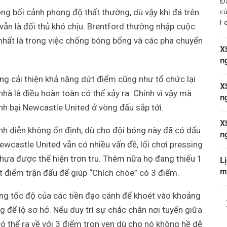
Đà
củ
ng bối cảnh phong độ thất thường, dù vậy khi đá trên
Fe
n là đối thủ khó chịu. Brentford thường nhập cuộc
hất là trong việc chống bóng bổng và các pha chuyển
X
n
ng cải thiện khả năng dứt điểm cũng như tổ chức lại
X
hà là điều hoàn toàn có thể xảy ra. Chính vì vậy mà
n
nh bại Newcastle United ở vòng đấu sắp tới.
X
h diễn không ổn định, dù cho đội bóng này đã có dấu
n
ewcastle United vẫn có nhiều vấn đề, lối chơi pressing
hưa được thể hiện trơn tru. Thêm nữa họ đang thiếu 1
L
m
ứt điểm trận đấu để giúp “Chích chòe” có 3 điểm.
ụng tốc độ của các tiền đạo cánh để khoét vào khoảng
g để lộ sơ hở. Nếu duy trì sự chắc chắn nơi tuyến giữa
ó thể ra về với 3 điểm trọn vẹn dù cho nó không hề dễ