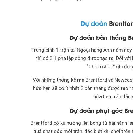
Dự đoán
Brentfo
Dự đoán bàn thắng Br
Trung bình 1 trận tại Ngoại hạng Anh năm nay,
thì có 2.1 pha lập công được tạo ra. Đối với 
“Chích choè” ghi được
Với những thống kê mà Brentford và Newcastl
hứa hẹn sẽ có ít nhất 2 bàn thắng được tạo ra
hứa hẹn trận đấu 
Dự đoán phạt góc Bre
Brentford có xu hướng lên bóng từ hai hành la
quả phạt góc mỗi trận, đặc biệt khi chơi trê