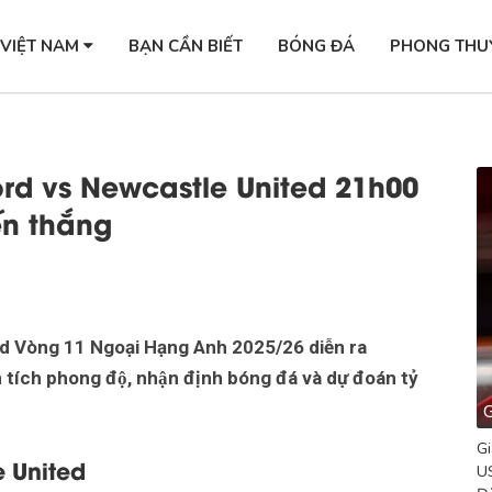
 VIỆT NAM
BẠN CẦN BIẾT
BÓNG ĐÁ
PHONG THU
ord vs Newcastle United 21h00
ến thắng
ted Vòng 11 Ngoại Hạng Anh 2025/26 diễn ra
 phong độ, nhận định bóng đá và dự đoán tỷ
G
Gi
e United
US