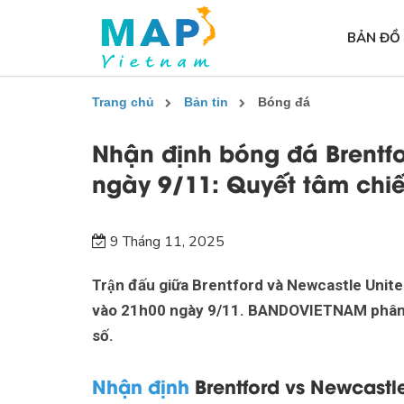
BẢN ĐỒ
Trang chủ
Bản tin
Bóng đá
Nhận định bóng đá Brentf
ngày 9/11: Quyết tâm chi
9 Tháng 11, 2025
Trận đấu giữa Brentford và Newcastle Uni
vào 21h00 ngày 9/11. BANDOVIETNAM phân tích
số.
Nhận định
Brentford vs Newcastl