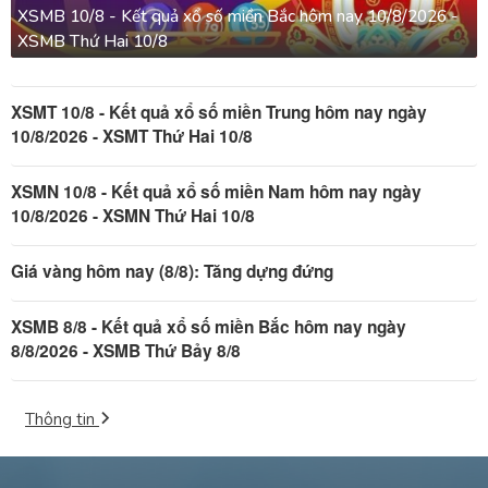
XSMB 10/8 - Kết quả xổ số miền Bắc hôm nay 10/8/2026 -
XSMB Thứ Hai 10/8
XSMT 10/8 - Kết quả xổ số miền Trung hôm nay ngày
10/8/2026 - XSMT Thứ Hai 10/8
XSMN 10/8 - Kết quả xổ số miền Nam hôm nay ngày
10/8/2026 - XSMN Thứ Hai 10/8
Giá vàng hôm nay (8/8): Tăng dựng đứng
XSMB 8/8 - Kết quả xổ số miền Bắc hôm nay ngày
8/8/2026 - XSMB Thứ Bảy 8/8
Thông tin