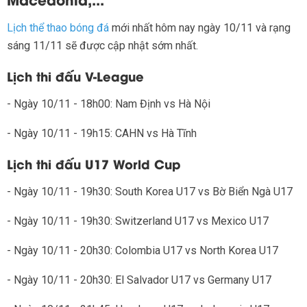
Lịch thể thao bóng đá
mới nhất hôm nay ngày 10/11 và rạng
sáng 11/11 sẽ được cập nhật sớm nhất.
Lịch thi đấu V-League
- Ngày 10/11 - 18h00: Nam Định vs Hà Nội
- Ngày 10/11 - 19h15: CAHN vs Hà Tĩnh
Lịch thi đấu U17 World Cup
- Ngày 10/11 - 19h30: South Korea U17 vs Bờ Biển Ngà U17
- Ngày 10/11 - 19h30: Switzerland U17 vs Mexico U17
- Ngày 10/11 - 20h30: Colombia U17 vs North Korea U17
- Ngày 10/11 - 20h30: El Salvador U17 vs Germany U17