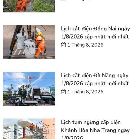
Lịch cắt điện Đồng Nai ngày
1/8/2026 cập nhật mới nhất
1 Tháng 8, 2026
Lịch cắt điện Đà Nẵng ngày
1/8/2026 cập nhật mới nhất
1 Tháng 8, 2026
Lịch tạm ngừng cấp điện
Khánh Hòa Nha Trang ngày
1/8/2026