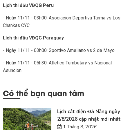
Lịch thi đấu VĐQG Peru
- Ngày 11/11 - 03h00: Asociacion Deportiva Tarma vs Los
Chankas CYC
Lịch thi đấu VĐQG Paraguay
- Ngày 11/11 - 03h00: Sportivo Ameliano vs 2 de Mayo
- Ngày 11/11 - 05h30: Atletico Tembetary vs Nacional
Asuncion
Có thể bạn quan tâm
Lịch cắt điện Đà Nẵng ngày
2/8/2026 cập nhật mới nhất
1 Tháng 8, 2026