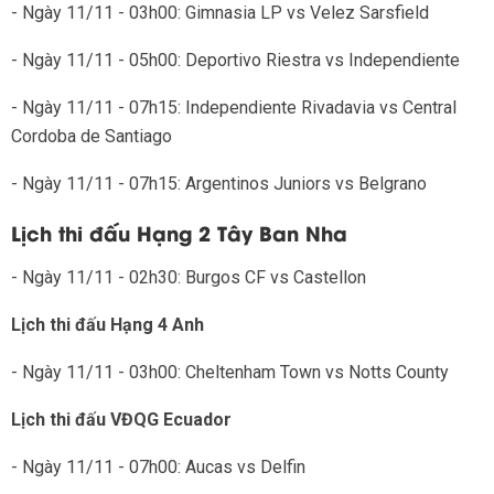
- Ngày 11/11 - 03h00: Gimnasia LP vs Velez Sarsfield
- Ngày 11/11 - 05h00: Deportivo Riestra vs Independiente
- Ngày 11/11 - 07h15: Independiente Rivadavia vs Central
Cordoba de Santiago
- Ngày 11/11 - 07h15: Argentinos Juniors vs Belgrano
Lịch thi đấu Hạng 2 Tây Ban Nha
- Ngày 11/11 - 02h30: Burgos CF vs Castellon
Lịch thi đấu Hạng 4 Anh
- Ngày 11/11 - 03h00: Cheltenham Town vs Notts County
Lịch thi đấu VĐQG Ecuador
- Ngày 11/11 - 07h00: Aucas vs Delfin