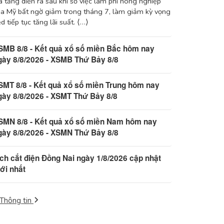
 tăng diễn ra sau khi số việc làm phi nông nghiệp
a Mỹ bất ngờ giảm trong tháng 7, làm giảm kỳ vọng
d tiếp tục tăng lãi suất. ⟨…⟩
SMB 8/8 - Kết quả xổ số miền Bắc hôm nay
gày 8/8/2026 - XSMB Thứ Bảy 8/8
SMT 8/8 - Kết quả xổ số miền Trung hôm nay
gày 8/8/2026 - XSMT Thứ Bảy 8/8
SMN 8/8 - Kết quả xổ số miền Nam hôm nay
gày 8/8/2026 - XSMN Thứ Bảy 8/8
ịch cắt điện Đồng Nai ngày 1/8/2026 cập nhật
ới nhất
Thông tin