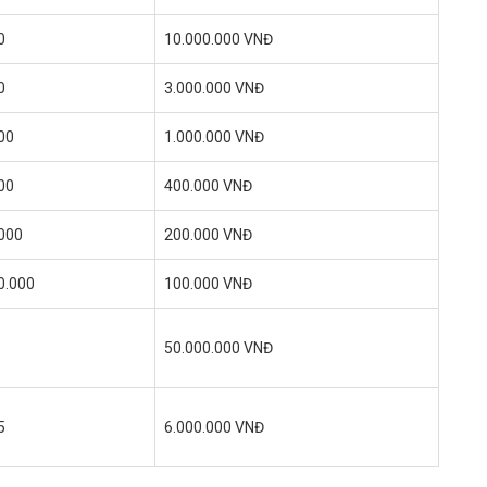
0
10.000.000 VNĐ
0
3.000.000 VNĐ
00
1.000.000 VNĐ
00
400.000 VNĐ
000
200.000 VNĐ
0.000
100.000 VNĐ
50.000.000 VNĐ
5
6.000.000 VNĐ