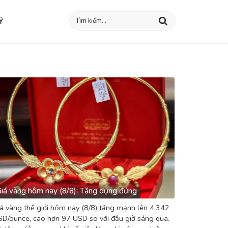
Ỷ
iá vàng hôm nay (8/8): Tăng dựng đứng
á vàng thế giới hôm nay (8/8) tăng mạnh lên 4.342
D/ounce, cao hơn 97 USD so với đầu giờ sáng qua.