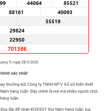
 Quảng Trị ngày 28/5/2026.
chính xác nhất
uay thưởng bởi Công ty TNHH MTV Xổ số Kiến thiết
 Năm hàng tuần. Đây chính là nơi mà nhiều người chơi
 hàng tuần.
n tổng đài để nhận KQXSQT thứ Năm hàng tuần, tuy