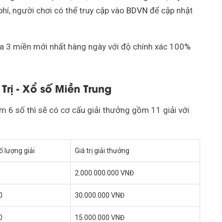
hí, người chơi có thể truy cập vào
BDVN
để cập nhật
a 3 miền mới nhất hàng ngày với độ chính xác 100%
rị - Xổ số Miền Trung
m 6 số thì sẽ có cơ cấu giải thưởng gồm 11 giải với
ố lượng giải
Giá trị giải thưởng
2.000.000.000 VNĐ
0
30.000.000 VNĐ
0
15.000.000 VNĐ