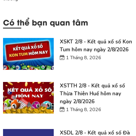
Có thể bạn quan tâm
XSKT 2/8 - Kết quả xổ số Kon
Tum hôm nay ngày 2/8/2026
1 Tháng 8, 2026
XSTTH 2/8 - Kết quả xổ số
Thừa Thiên Huế hôm nay
ngày 2/8/2026
1 Tháng 8, 2026
XSDL 2/8 - Kết quả xổ số Đà