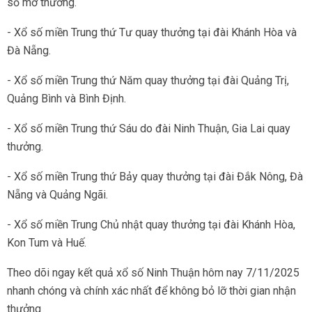
số mở thưởng.
- Xổ số miền Trung thứ Tư quay thưởng tại đài Khánh Hòa và
Đà Nẵng.
- Xổ số miền Trung thứ Năm quay thưởng tại đài Quảng Trị,
Quảng Bình và Bình Định.
- Xổ số miền Trung thứ Sáu do đài Ninh Thuận, Gia Lai quay
thưởng.
- Xổ số miền Trung thứ Bảy quay thưởng tại đài Đắk Nông, Đà
Nẵng và Quảng Ngãi.
- Xổ số miền Trung Chủ nhật quay thưởng tại đài Khánh Hòa,
Kon Tum và Huế.
Theo dõi ngay kết quả xổ số Ninh Thuận hôm nay 7/11/2025
nhanh chóng và chính xác nhất để không bỏ lỡ thời gian nhận
thưởng