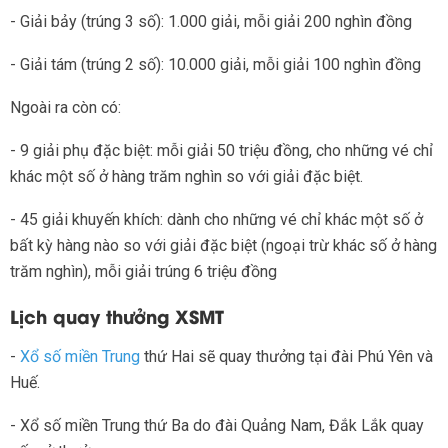
- Giải bảy (trúng 3 số): 1.000 giải, mỗi giải 200 nghìn đồng
- Giải tám (trúng 2 số): 10.000 giải, mỗi giải 100 nghìn đồng
Ngoài ra còn có:
- 9 giải phụ đặc biệt: mỗi giải 50 triệu đồng, cho những vé chỉ
khác một số ở hàng trăm nghìn so với giải đặc biệt.
- 45 giải khuyến khích: dành cho những vé chỉ khác một số ở
bất kỳ hàng nào so với giải đặc biệt (ngoại trừ khác số ở hàng
trăm nghìn), mỗi giải trúng 6 triệu đồng
Lịch quay thưởng XSMT
-
Xổ số miền Trung
thứ Hai sẽ quay thưởng tại đài Phú Yên và
Huế.
- Xổ số miền Trung thứ Ba do đài Quảng Nam, Đắk Lắk quay