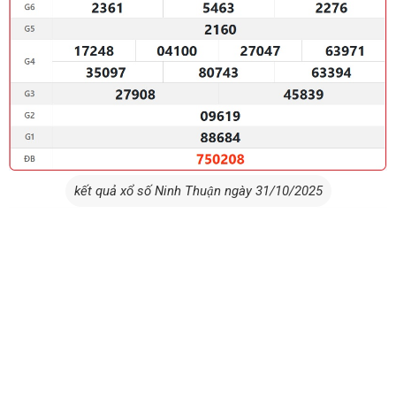
kết quả xổ số Ninh Thuận ngày 31/10/2025