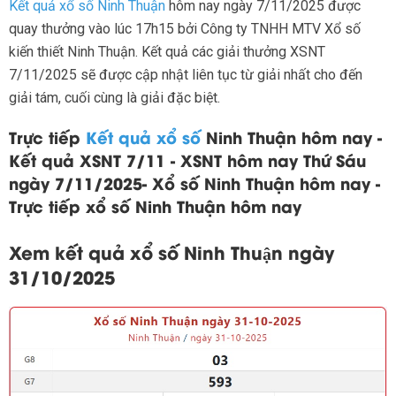
Kết quả xổ số Ninh Thuận
hôm nay ngày 7/11/2025 được
quay thưởng vào lúc 17h15 bởi Công ty TNHH MTV Xổ số
kiến thiết Ninh Thuận. Kết quả các giải thưởng XSNT
7/11/2025 sẽ được cập nhật liên tục từ giải nhất cho đến
giải tám, cuối cùng là giải đặc biệt.
Trực tiếp
Kết quả xổ số
Ninh Thuận hôm nay -
Kết quả XSNT 7/11 - XSNT hôm nay Thứ Sáu
ngày 7/11/2025- Xổ số Ninh Thuận hôm nay -
Trực tiếp xổ số Ninh Thuận hôm nay
Xem kết quả xổ số Ninh Thuận ngày
31/10/2025