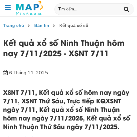
Trang chủ
Bản tin
Kết quả xổ số
Kết quả xổ số Ninh Thuận hôm
nay 7/11/2025 - XSNT 7/11
6 Tháng 11, 2025
XSNT 7/11, Kết quả xổ số hôm nay ngày
7/11, XSNT Thứ Sáu, Trực tiếp KQXSNT
ngày 7/11, Kết quả xổ số Ninh Thuận
hôm nay ngày 7/11/2025, Kết quả xổ số
Ninh Thuận Thứ Sáu ngày 7/11/2025.