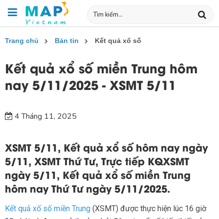
Trang chủ
Bản tin
Kết quả xổ số
Kết quả xổ số miền Trung hôm
nay 5/11/2025 - XSMT 5/11
4 Tháng 11, 2025
XSMT 5/11, Kết quả xổ số hôm nay ngày
5/11, XSMT Thứ Tư, Trực tiếp KQXSMT
ngày 5/11, Kết quả xổ số miền Trung
hôm nay Thứ Tư ngày 5/11/2025.
Kết quả xổ số miền Trung
(XSMT) được thực hiện lúc 16 giờ