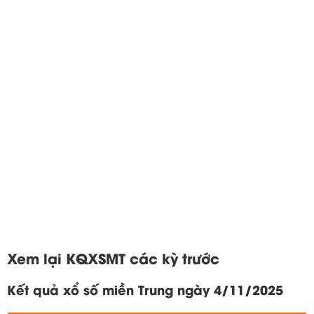
Xem lại KQXSMT các kỳ trước
Kết quả xổ số miền Trung ngày 4/11/2025