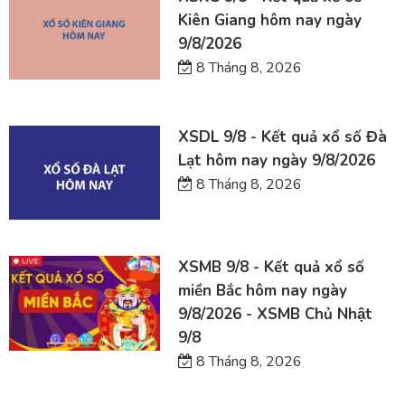
Kiên Giang hôm nay ngày
9/8/2026
8 Tháng 8, 2026
XSDL 9/8 - Kết quả xổ số Đà
Lạt hôm nay ngày 9/8/2026
8 Tháng 8, 2026
XSMB 9/8 - Kết quả xổ số
miền Bắc hôm nay ngày
9/8/2026 - XSMB Chủ Nhật
9/8
8 Tháng 8, 2026