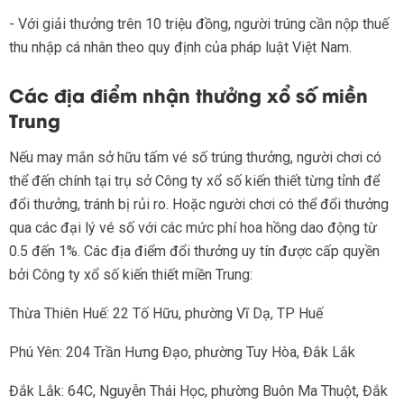
- Với giải thưởng trên 10 triệu đồng, người trúng cần nộp thuế
thu nhập cá nhân theo quy định của pháp luật Việt Nam.
Các địa điểm nhận thưởng xổ số miền
Trung
Nếu may mắn sở hữu tấm vé số trúng thưởng, người chơi có
thể đến chính tại trụ sở Công ty xổ số kiến thiết từng tỉnh để
đổi thưởng, tránh bị rủi ro. Hoặc người chơi có thể đổi thưởng
qua các đại lý vé số với các mức phí hoa hồng dao động từ
0.5 đến 1%. Các địa điểm đổi thưởng uy tín được cấp quyền
bởi Công ty xổ số kiến thiết miền Trung:
Thừa Thiên Huế: 22 Tố Hữu, phường Vĩ Dạ, TP Huế
Phú Yên: 204 Trần Hưng Đạo, phường Tuy Hòa, Đắk Lắk
Đắk Lắk: 64C, Nguyễn Thái Học, phường Buôn Ma Thuột, Đắk