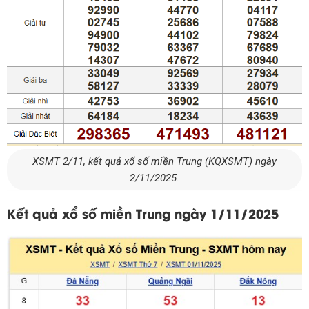
XSMT 2/11, kết quả xổ số miền Trung (KQXSMT) ngày
2/11/2025.
Kết quả xổ số miền Trung ngày 1/11/2025