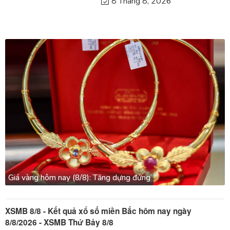
8 Tháng 8, 2026
Giá vàng hôm nay (8/8): Tăng dựng đứng
XSMB 8/8 - Kết quả xổ số miền Bắc hôm nay ngày
8/8/2026 - XSMB Thứ Bảy 8/8