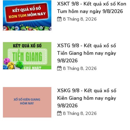
XSKT 9/8 - Kết quả xổ số Kon
Tum hôm nay ngày 9/8/2026
8 Tháng 8, 2026
XSTG 9/8 - Kết quả xổ số
Tiền Giang hôm nay ngày
9/8/2026
8 Tháng 8, 2026
XSKG 9/8 - Kết quả xổ số
Kiên Giang hôm nay ngày
9/8/2026
8 Tháng 8, 2026