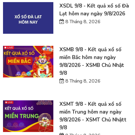
XSDL 9/8 - Kết quả xổ số Đà
Lạt hôm nay ngày 9/8/2026
8 Tháng 8, 2026
XSMB 9/8 - Kết quả xổ số
miền Bắc hôm nay ngày
9/8/2026 - XSMB Chủ Nhật
9/8
8 Tháng 8, 2026
XSMT 9/8 - Kết quả xổ số
miền Trung hôm nay ngày
9/8/2026 - XSMT Chủ Nhậtt
9/8