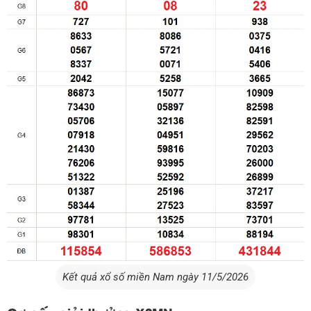
Kết quả xổ số miền Nam ngày 11/5/2026