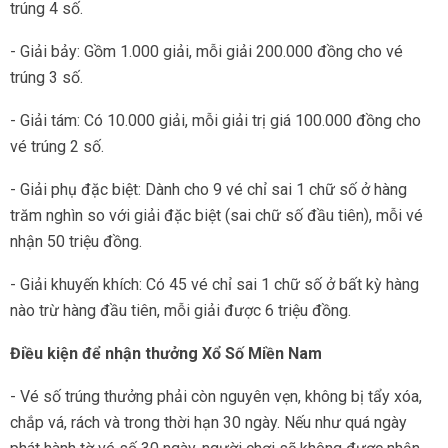
trúng 4 số.
- Giải bảy: Gồm 1.000 giải, mỗi giải 200.000 đồng cho vé
trúng 3 số.
- Giải tám: Có 10.000 giải, mỗi giải trị giá 100.000 đồng cho
vé trúng 2 số.
- Giải phụ đặc biệt: Dành cho 9 vé chỉ sai 1 chữ số ở hàng
trăm nghìn so với giải đặc biệt (sai chữ số đầu tiên), mỗi vé
nhận 50 triệu đồng.
- Giải khuyến khích: Có 45 vé chỉ sai 1 chữ số ở bất kỳ hàng
nào trừ hàng đầu tiên, mỗi giải được 6 triệu đồng.
Điều kiện để nhận thưởng Xổ Số Miền Nam
- Vé số trúng thưởng phải còn nguyên vẹn, không bị tẩy xóa,
chắp vá, rách và trong thời hạn 30 ngày. Nếu như quá ngày