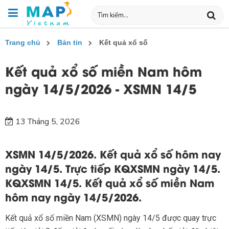
Trang chủ
Bản tin
Kết quả xổ số
Kết quả xổ số miền Nam hôm
ngày 14/5/2026 - XSMN 14/5
13 Tháng 5, 2026
XSMN 14/5/2026. Kết quả xổ số hôm nay
ngày 14/5. Trực tiếp KQXSMN ngày 14/5.
KQXSMN 14/5. Kết quả xổ số miền Nam
hôm nay ngày 14/5/2026.
Kết quả xổ số miền Nam (XSMN) ngày 14/5 được quay trực