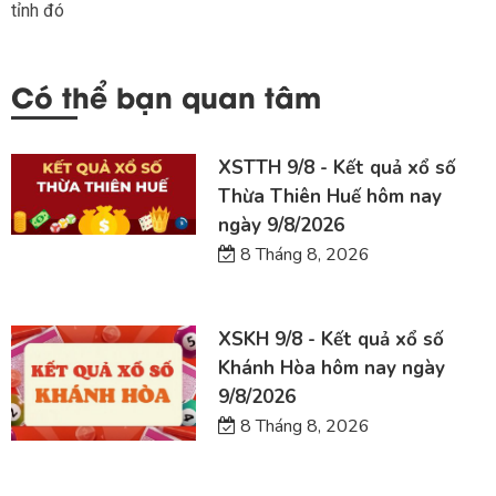
tỉnh đó
Có thể bạn quan tâm
XSTTH 9/8 - Kết quả xổ số
Thừa Thiên Huế hôm nay
ngày 9/8/2026
8 Tháng 8, 2026
XSKH 9/8 - Kết quả xổ số
Khánh Hòa hôm nay ngày
9/8/2026
8 Tháng 8, 2026