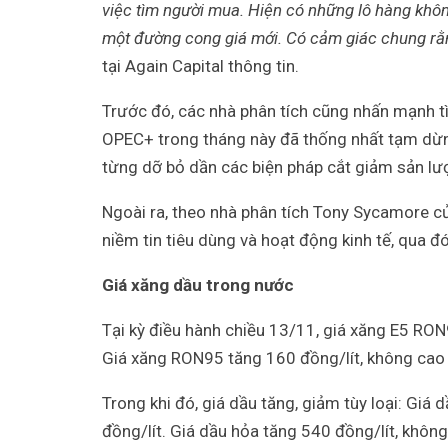
việc tìm người mua. Hiện có những lô hàng khôn
một đường cong giá mới. Có cảm giác chung rằn
tại Again Capital thông tin.
Trước đó, các nhà phân tích cũng nhấn mạnh t
OPEC+ trong tháng này đã thống nhất tạm dừng
từng dỡ bỏ dần các biện pháp cắt giảm sản lư
Ngoài ra, theo nhà phân tích Tony Sycamore củ
niềm tin tiêu dùng và hoạt động kinh tế, qua đ
Giá xăng dầu trong nước
Tại kỳ điều hành chiều 13/11, giá xăng E5 RON
Giá xăng RON95 tăng 160 đồng/lít, không cao 
Trong khi đó, giá dầu tăng, giảm tùy loại: Giá
đồng/lít. Giá dầu hỏa tăng 540 đồng/lít, khôn