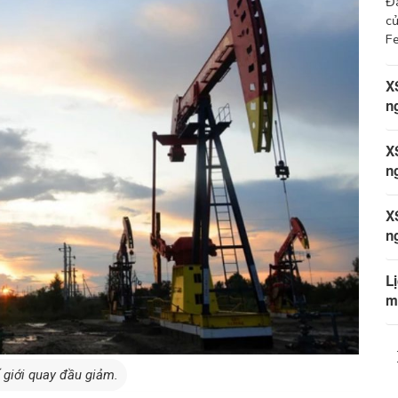
Đà
củ
Fe
X
n
X
n
X
n
L
m
 giới quay đầu giảm.