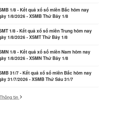
SMB 1/8 - Kết quả xổ số miền Bắc hôm nay
gày 1/8/2026 - XSMB Thứ Bảy 1/8
SMT 1/8 - Kết quả xổ số miền Trung hôm nay
gày 1/8/2026 - XSMT Thứ Bảy 1/8
SMN 1/8 - Kết quả xổ số miền Nam hôm nay
gày 1/8/2026 - XSMN Thứ Bảy 1/8
SMB 31/7 - Kết quả xổ số miền Bắc hôm nay
gày 31/7/2026 - XSMB Thứ Sáu 31/7
Thông tin