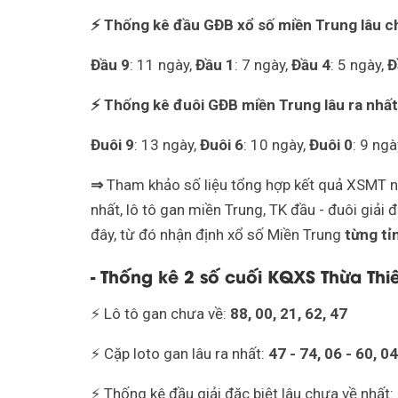
⚡ Thống kê đầu GĐB xổ số miền Trung lâu c
Đầu 9
: 11 ngày,
Đầu 1
: 7 ngày,
Đầu 4
: 5 ngày,
Đ
⚡ Thống kê đuôi GĐB miền Trung lâu ra nhất
Đuôi 9
: 13 ngày,
Đuôi 6
: 10 ngày,
Đuôi 0
: 9 ngà
⇒
Tham khảo số liệu tổng hợp kết quả XSMT 
nhất, lô tô gan miền Trung, TK đầu - đuôi giải 
đây, từ đó nhận định xổ số Miền Trung
từng tỉ
- Thống kê 2 số cuối KQXS Thừa Th
⚡ Lô tô gan chưa về:
88, 00, 21, 62, 47
⚡ Cặp loto gan lâu ra nhất:
47 - 74, 06 - 60, 04
⚡ Thống kê đầu giải đặc biệt lâu chưa về nhất: