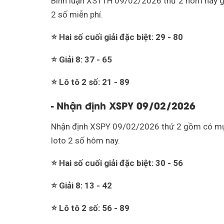
Bình luận XSTTH 09/02/2026 thứ 2 hôm nay gồm 
2 số miễn phí.
⭐ Hai số cuối giải đặc biệt: 29 - 80
⭐ Giải 8: 37 - 65
⭐ Lô tô 2 số: 21 - 89
- Nhận định XSPY 09/02/2026
Nhận định XSPY 09/02/2026 thứ 2 gồm có mục bì
loto 2 số hôm nay.
⭐ Hai số cuối giải đặc biệt: 30 - 56
⭐ Giải 8: 13 - 42
⭐ Lô tô 2 số: 56 - 89