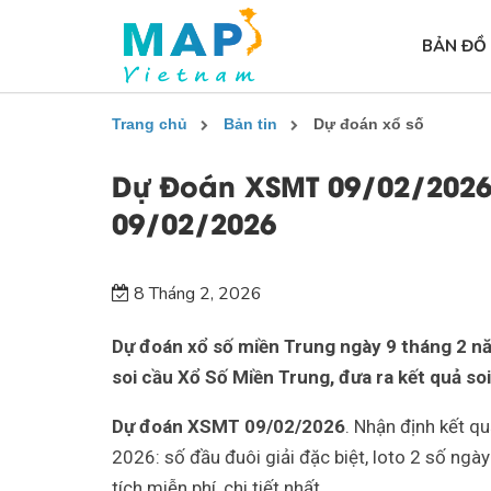
BẢN ĐỒ
Trang chủ
Bản tin
Dự đoán xổ số
Dự Đoán XSMT 09/02/2026 
09/02/2026
8 Tháng 2, 2026
Dự đoán xổ số miền Trung ngày 9 tháng 2
soi cầu Xổ Số Miền Trung, đưa ra kết quả so
Dự đoán XSMT 09/02/2026
. Nhận định kết 
2026: số đầu đuôi giải đặc biệt, loto 2 số ng
tích miễn phí, chi tiết nhất.