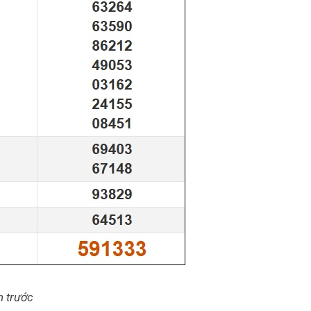
n trước