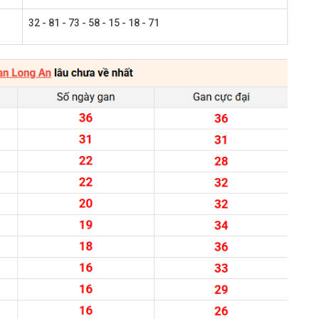
32 - 81 - 73 - 58 - 15 - 18 - 71